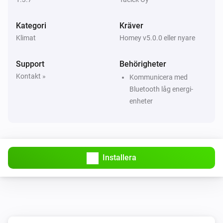
Då...
Kategori
Kräver
Dial
Klimat
Homey v5.0.0 eller nyare
Ställ in temperaturen
°C
Support
Behörigheter
Dial
Kontakt »
Ange Eco måltemperatur till
Kommunicera med
Temperatur
Bluetooth låg energi-
enheter
Dial
Ange Eco läge
Dial
Ange Normal läge
Installera
Flat
Ställ in temperaturen
°C
Flat