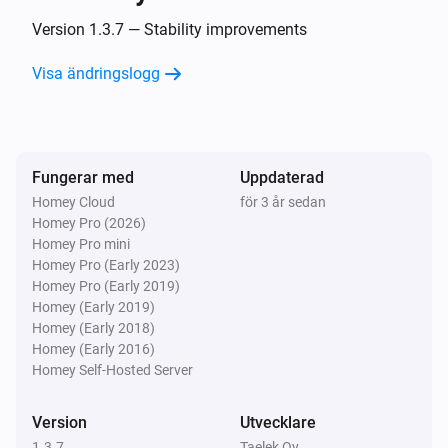
Oled
Temperaturen ändrades
Version 1.3.7 — Stability improvements
Visa ändringslogg
Oled
Eco måltemperatur ändrad
Oled
Fungerar med
Uppdaterad
Comfort måltemperatur ändrad
Homey Cloud
för 3 år sedan
Homey Pro (2026)
Wireless Sensor
Homey Pro mini
Temperaturen ändrades
Homey Pro (Early 2023)
Homey Pro (Early 2019)
Homey (Early 2019)
Wireless Sensor
Homey (Early 2018)
Trycket ändrades
Homey (Early 2016)
Homey Self-Hosted Server
Wireless Sensor
Luftfuktigheten ändrades
Version
Utvecklare
1.3.7
Taelek Oy