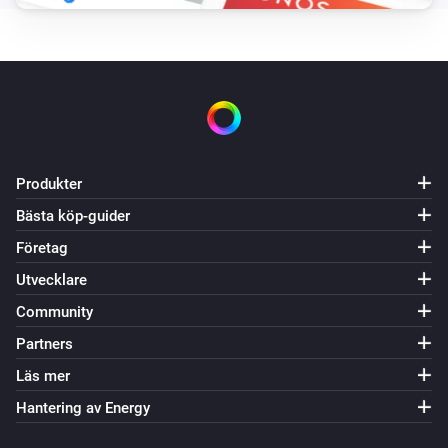
Oled
Ange Eco läge
Oled
Ange Normal läge
Produkter
Bästa köp-guider
Företag
Utvecklare
Community
Partners
Läs mer
Hantering av Energy