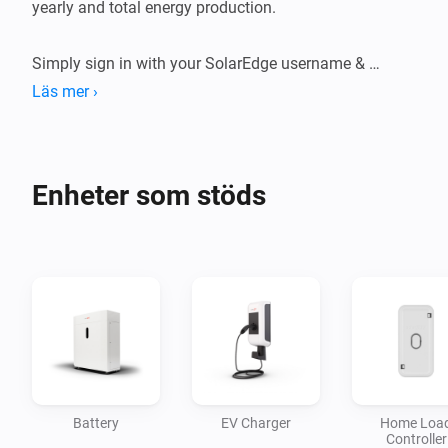
yearly and total energy production.

Simply sign in with your SolarEdge username & 
password to get started.
Läs mer ›
Enheter som stöds
Battery
EV Charger
Home Loa
Controller