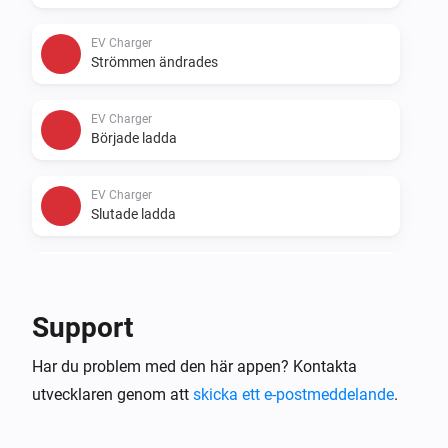
EV Charger
Strömmen ändrades
EV Charger
Började ladda
EV Charger
Slutade ladda
EV Charger
Laddningsstatus för EV-laddaren har ändrats
...
Support
Inverter
Har du problem med den här appen? Kontakta
Strömmen ändrades
utvecklaren genom att
skicka ett e-postmeddelande
.
Inverter
Elmätaren ändrades