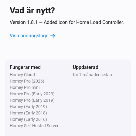
Vad är nytt?
Meter
Strömmen ändrades
Version 1.8.1 — Added icon for Home Load Controller.
Visa ändringslogg
Och...
Battery
Batteriets laddningsstatus är
...
Fungerar med
Uppdaterad
Homey Cloud
för 7 månader sedan
EV Charger
Homey Pro (2026)
Laddar
Homey Pro mini
Homey Pro (Early 2023)
EV Charger
Homey Pro (Early 2019)
Laddningsstatus för EV-laddaren är
...
Homey (Early 2019)
Homey (Early 2018)
Homey (Early 2016)
Då...
Homey Self-Hosted Server
EV Charger