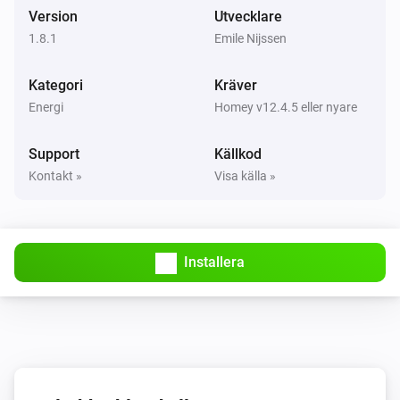
Version
Utvecklare
Starta laddning
1.8.1
Emile Nijssen
EV Charger
Kategori
Avsluta laddning
Kräver
Energi
Homey v12.4.5 eller nyare
Home Load Controller
Set the state to
Support
Källkod
State
Kontakt »
Visa källa »
Installera