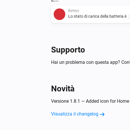
Battery
Lo stato di carica della batteria è
.
Poi...
Supporto
EV Charger
Avvia la ricarica
Hai un problema con questa app? Cont
Novità
Versione 1.8.1 — Added icon for Home 
Visualizza il changelog