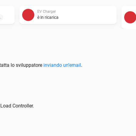
EV Charger
è in ricarica
..
EV Charger
Interrompi la ricarica
atta lo sviluppatore
inviando un’email
.
Load Controller.