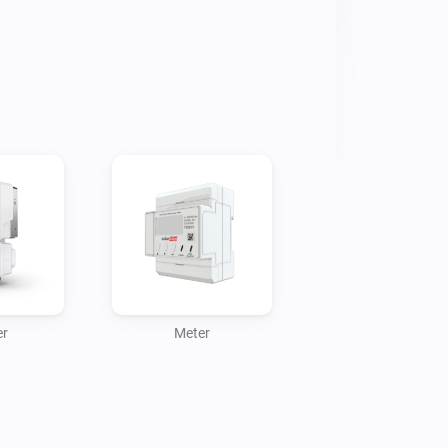
er
Meter