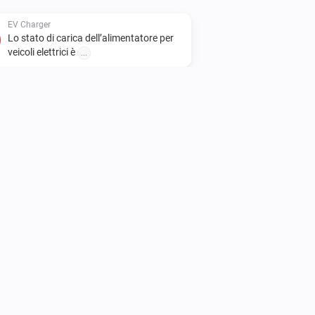
EV Charger
Lo stato di carica dell’alimentatore per
veicoli elettrici è
...
Home Load Controller
Set the state to
State