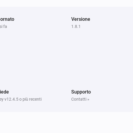
ornato
Versione
i fa
1.8.1
iede
Supporto
 v12.4.5 o più recenti
Contatti »