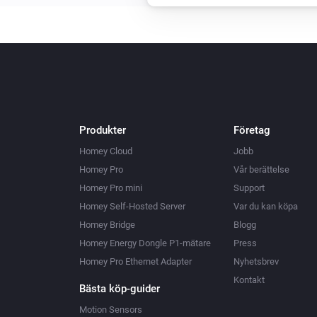
Produkter
Företag
Homey Cloud
Jobb
Homey Pro
Vår berättelse
Homey Pro mini
Support
Homey Self-Hosted Server
Var du kan köpa
Homey Bridge
Blogg
Homey Energy Dongle P1-mätare
Press
Homey Pro Ethernet Adapter
Nyhetsbrev
Kontakt
Bästa köp-guider
Motion Sensors