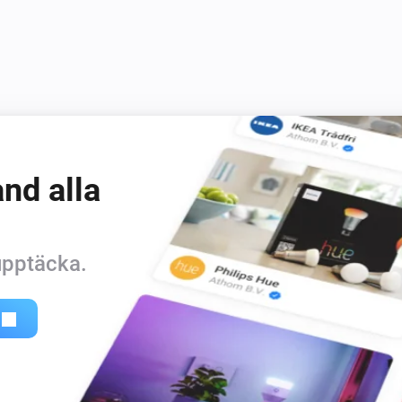
nd alla
 upptäcka.