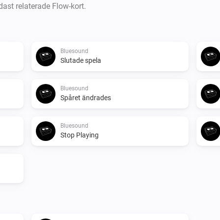
dast relaterade Flow-kort.
Bluesound
Slutade spela
Bluesound
Spåret ändrades
Bluesound
Stop Playing