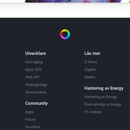
Utvecklare
Läs mer
Kom igång
Z-Wave
Apps SDK
Zigbee
Web API
Matter
Ändringslogg
Hantering av Energy
Serverstatus
Hantering av Energy
Community
Övervakning av Energy
Apps
P1-mätare
Forum
Penntest