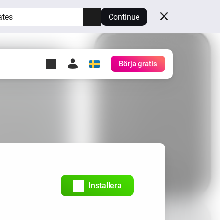
ates
Continue
Börja gratis
y Self-Hosted Server
gg
rd för din egen Homey.
h
Self-Hosted Server
Kör Homey på din hårdvara.
Installera