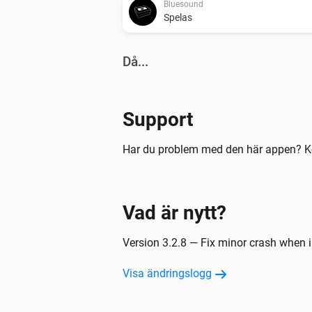
Bluesound
Spelas
Då...
Bluesound
Spela
Support
Bluesound
Har du problem med den här appen? K
Föregående
Bluesound
Vad är nytt?
Blanda av
Version 3.2.8 — Fix minor crash when 
Bluesound
Ställ in relativ volym
%
Visa ändringslogg
Bluesound