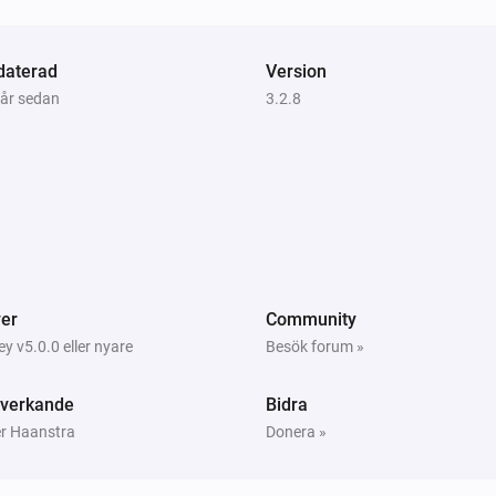
Change input to
Select input
Bluesound
daterad
Version
Add slave with ip
to group
Slave IP
Group
 år sedan
3.2.8
Name
Bluesound
i
i
Send command
Command
er
Community
 v5.0.0 eller nyare
Besök forum »
verkande
Bidra
er Haanstra
Donera »