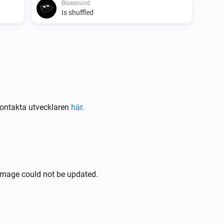
Bluesound
Is shuffled
Bluesound
Pausa
Bluesound
ontakta utvecklaren
här
.
Nästa
Bluesound
Upprepa
...
image could not be updated.
Bluesound
i
Inaktivera volymen
Bluesound