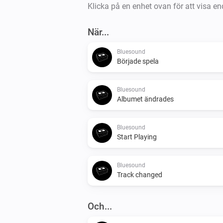
Klicka på en enhet ovan för att visa en
När...
Bluesound
Började spela
Bluesound
Albumet ändrades
Bluesound
Start Playing
Bluesound
Track changed
Och...