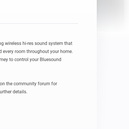
Homey Pro
Ethernet-adapter
Anslut till ditt trådbundna
Ethernet-nätverk.
 wireless hi-res sound system that 
nd every room throughout your home. 
mey to control your Bluesound 
c on the community forum for 