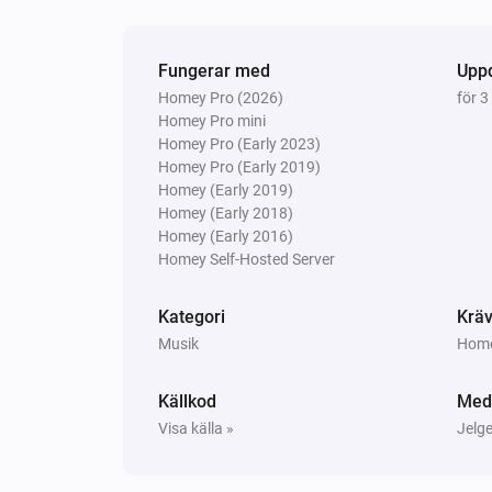
Slå på eller av avstängd volym
Bluesound
Fungerar med
Upp
Play preset
Select preset
Homey Pro (2026)
för 3
Homey Pro mini
Homey Pro (Early 2023)
Homey Pro (Early 2019)
Bluesound
Change to
input
Homey (Early 2019)
...
Homey (Early 2018)
Homey (Early 2016)
Homey Self-Hosted Server
Kategori
Kräv
Musik
Homey
Källkod
Med
Visa källa »
Jelg