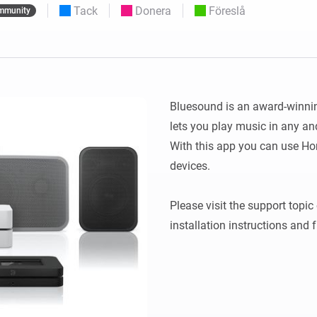
Moods
Tack
Donera
Föreslå
mmunity
ntpaneler.
Välj eller skapa förinställningar för
belysning.
 och Homey Self-Hosted Server.
 för dig.
Homey Energy Dongle
sa
Övervaka ditt hems
 sex
energianvändning i realtid.
Bluesound is an award-winning
lets you play music in any a
With this app you can use Ho
devices.

Please visit the support topi