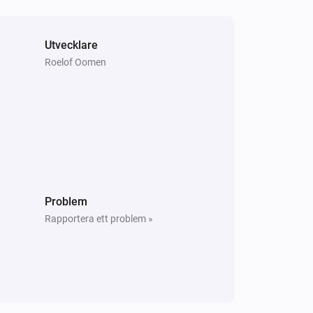
Change service to
Select service
Bluesound
Utvecklare
Remove slave with ip
Slave IP
Roelof Oomen
Problem
Rapportera ett problem »