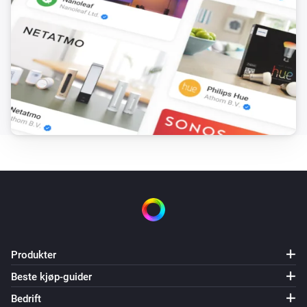
i
Lading starter
Zaptec Pro
i
Lading slutter
Og …
Zaptec Go
i
Bil lader
Zaptec Go
i
Bil er tilkoblet
Zaptec Go
Lading er fullført
Produkter
Beste kjøp-guider
Zaptec Go
Bedrift
Autentisering er påkrevd