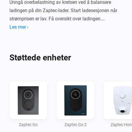
Unngå overbelastning av kretsen ved å balansere 
ladingen på din Zaptec-lader. Start ladesesjonen når 
strømprisen er lav. Få oversikt over ladingen.

Les mer ›
Denne appen har som mål å gi en komplett 
integrasjon av Zaptec-produkter. Hvis produktet ditt 
ikke støttes, eller det mangler en funksjon, vennligst 
Støttede enheter
opprett en issue i kildekoderepositoriet!

Bruker ditt passord for å koble til Zaptec API. 
Informasjonen lagres trygt lokalt på din Homey.
Zaptec Go
Zaptec Go 2
Zaptec Ho