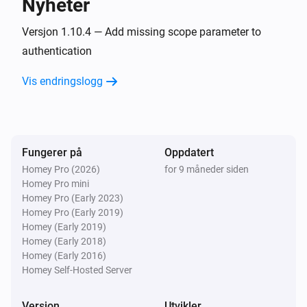
Nyheter
Zaptec Go 2
Versjon 1.10.4 — Add missing scope parameter to
i
Bil kobles fra
authentication
Vis endringslogg
Zaptec Go 2
i
Lading starter
Zaptec Go 2
i
Lading slutter
Fungerer på
Oppdatert
Homey Pro (2026)
for 9 måneder siden
Homey Pro mini
Zaptec Home
Homey Pro (Early 2023)
Strømmåleren ble endret
Homey Pro (Early 2019)
Homey (Early 2019)
Zaptec Home
Homey (Early 2018)
Strømmen ble endret
Homey (Early 2016)
Homey Self-Hosted Server
Zaptec Home
Luftfuktigheten ble endret
Versjon
Utvikler