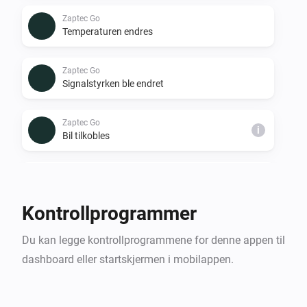
Zaptec Go
Temperaturen endres
Zaptec Go
Signalstyrken ble endret
Zaptec Go
i
Bil tilkobles
Zaptec Go
i
Bil kobles fra
Kontrollprogrammer
Zaptec Go
i
Du kan legge kontrollprogrammene for denne appen til
Lading starter
dashboard eller startskjermen i mobilappen.
Zaptec Go
i
Bil stopper lading