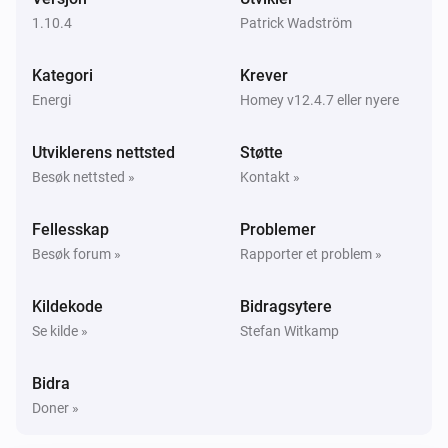
1.10.4
Patrick Wadström
Zaptec Home
Signalstyrken ble endret
Kategori
Krever
Energi
Homey v12.4.7 eller nyere
Zaptec Home
i
Bil tilkobles
Utviklerens nettsted
Støtte
Besøk nettsted »
Kontakt »
Zaptec Home
i
Bil kobles fra
Fellesskap
Problemer
Besøk forum »
Rapporter et problem »
Zaptec Home
i
Lading starter
Kildekode
Bidragsytere
Se kilde »
Stefan Witkamp
Zaptec Home
i
Lading slutter
Bidra
Doner »
Zaptec Pro