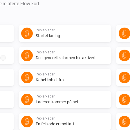
 relaterte Flow-kort.
Peblar-lader
Startet lading
Peblar-lader
t
Den generelle alarmen ble aktivert
...
Peblar-lader
Kabel koblet fra
Peblar-lader
Laderen kommer på nett
Peblar-lader
En feilkode er mottatt