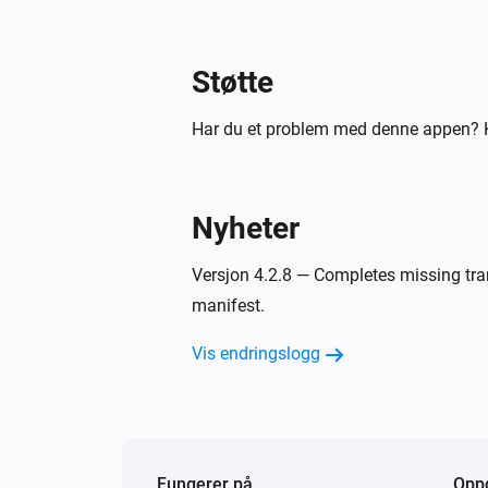
Peblar-lader
Støtte
Tving 1 fase er
Aktivert
Har du et problem med denne appen? K
Peblar-lader
Fasemodus er
Fasemodus
Nyheter
Så …
Versjon 4.2.8 — Completes missing tran
Peblar-lader
manifest.
Start lading
Vis endringslogg
Peblar-lader
Sett summervolum til
Volum
Fungerer på
Oppd
Peblar-lader