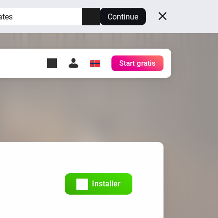
ates
Continue
Start gratis
y Self-Hosted Server
gg
rt for din egen Homey.
h
Self-Hosted Server
Kjør Homey på maskinvaren
din.
Installer