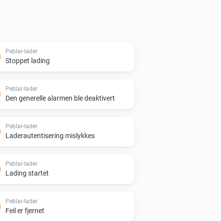
Peblar-lader
Stoppet lading
Peblar-lader
Den generelle alarmen ble deaktivert
Peblar-lader
Laderautentisering mislykkes
Peblar-lader
Lading startet
Peblar-lader
Feil er fjernet