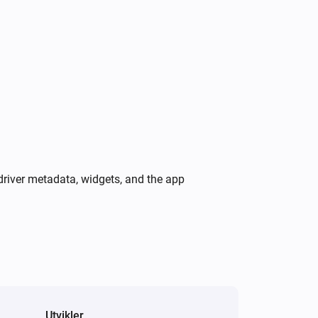
tilgjengelig
Peblar-lader
Peblar-ladetilstand er
Peblar-
i
ladetilstand
Peblar-lader
i
En ladeadvarsel er aktiv
driver metadata, widgets, and the app
Peblar-lader
i
Start laderen på nytt
Peblar-lader
Sett ladegrense til
A
Ladegrense (A)
i
med
Fasemodus
Utvikler
Peblar-lader