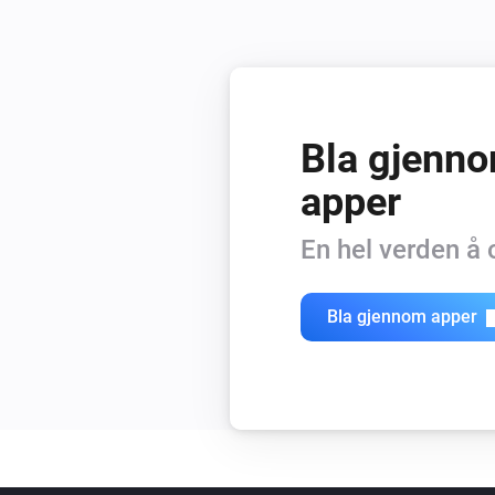
Bla gjenno
apper
En hel verden å
Bla gjennom apper