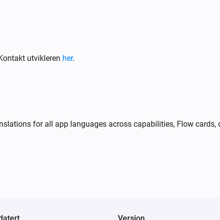
Peblar-lader
i
i
Har aktiv feil
...
ontakt utvikleren
her
.
Peblar-lader
i
i
Smart lademodus er
...
slations for all app languages across capabilities, Flow cards, 
Peblar-lader
Stopp lading
Peblar-lader
i
i
Angi ladestøm:
A
Ampere
atert
Versjon
Peblar-lader