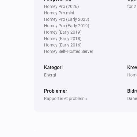
Sett Tving 1 fase til
Aktivert
Homey Pro (2026)
for 
Homey Pro mini
Homey Pro (Early 2023)
Peblar-lader
Homey Pro (Early 2019)
Slå av LED
Homey (Early 2019)
Homey (Early 2018)
Homey (Early 2016)
Peblar-lader
Start lading med
A 
Homey Self-Hosted Server
Ladegrense (A)
Fasemodus
Kategori
Krev
Energi
Homey
Problemer
Bidr
Rapporter et problem »
Danee