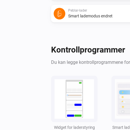
Peblar-lader
Smart lademodus endret
Og …
Peblar-lader
Kontrollprogrammer
Lader
Du kan legge kontrollprogrammene for 
Peblar-lader
Alarmdetaljer inneholder
Søketekst
Peblar-lader
Ladestrømmen er mindre enn
A
Ampere
Peblar-lader
Ladetilstand er
Widget for laderstyring
...
Smart lad