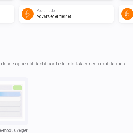
Peblar-lader
Advarsler er fjernet
Peblar-lader
Elbilladerens ladestatus er
...
denne appen til dashboard eller startskjermen i mobilappen.
Peblar-lader
i
i
Kabelen er tilkoblet
Peblar-lader
i
i
Laderautentiseringen mislyktes
Peblar-lader
i
i
En ladefeil er aktiv
e-modus velger