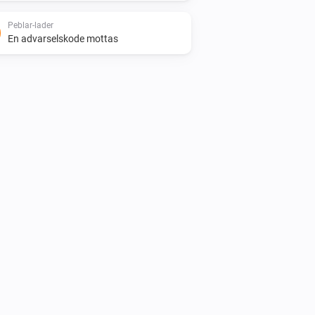
Peblar-lader
En advarselskode mottas
Peblar-lader
Den generelle alarmen er på
Peblar-lader
Ladestrømmen er større enn
Ampere
i
A
Peblar-lader
i
Laderen er på nett
Peblar-lader
En fastvareoppdatering er
i