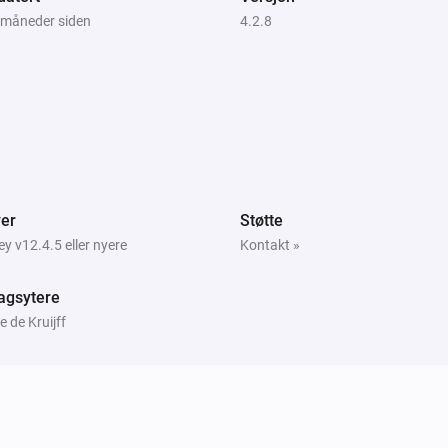
i
i
Sett LED-lysstyrke til automatisk
2 måneder siden
4.2.8
Peblar-lader
i
i
Sett fasemodus til
Fasemodus
og
i
er
Støtte
 v12.4.5 eller nyere
Kontakt »
agsytere
 de Kruijff