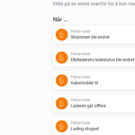
Klikk på en enhet ovenfor for å kun vise
Når …
Peblar-lader
Strømmen ble endret
Peblar-lader
Elbilladerens ladestatus ble endre
Peblar-lader
Kabel koblet til
Peblar-lader
Laderen går offline
Peblar-lader
Lading stoppet