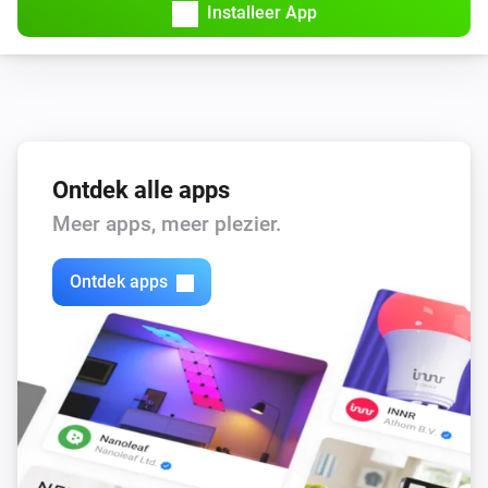
Installeer App
De wascyclus is gewijzigd in
Wasprogramma
Samsung Vaatwasser
Taakstatus gewijzigd in
Taakstatus
Samsung Vaatwasser
Ontdek alle apps
Afstandsbediening ingeschakeld
Meer apps, meer plezier.
Samsung Vaatwasser
Afstandsbediening uitgeschakeld
Ontdek apps
Samsung Wasmachine
Een wasbeurt is klaar
Samsung Wasmachine
Een wasbeurt is gestart