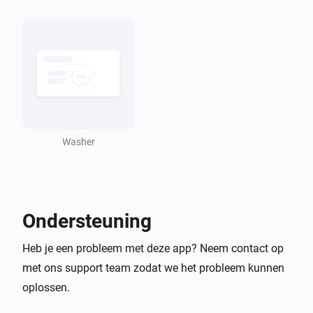
Samsung Kookplaat
De afzuigkapsnelheid is gewijzigd
Samsung Kookplaat
Het afzuigkaplicht is ingeschakeld
Washer
Samsung Kookplaat
Het afzuigkaplicht is uitgeschakeld
Samsung Magnetron
Een kookklus is voltooid
Ondersteuning
Heb je een probleem met deze app? Neem contact op
Samsung Magnetron
Het voortgangspercentage is gewijzigd
met ons support team zodat we het probleem kunnen
oplossen.
Samsung Magnetron