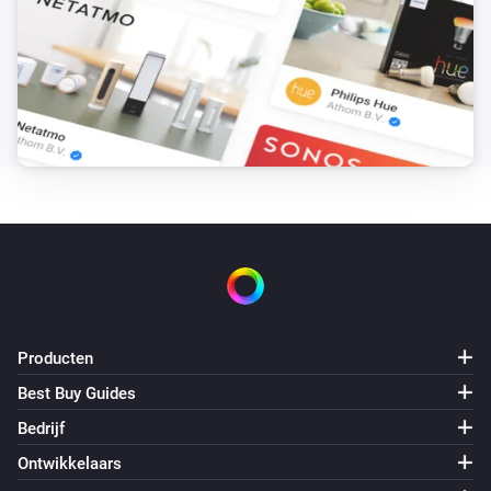
Samsung Wasmachine
Gewichtsdetectie
Samsung Wasmachine
Voorwas
Samsung Wasmachine
Begonnen met spoelen
Samsung Wasmachine
Samsung AddWash-deur geopend
Samsung Wasmachine
Producten
Samsung AddWash-deur gesloten
Best Buy Guides
En...
Bedrijf
Ontwikkelaars
Samsung Soundbar