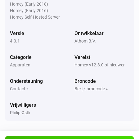
Uitgezet
Homey (Early 2018)
Homey (Early 2016)
Homey Self-Hosted Server
Samsung Soundbar
Het volume is veranderd
Versie
Ontwikkelaar
4.0.1
Athom B.V.
Samsung The Freestyle
Aangezet
Categorie
Vereist
Apparaten
Homey v12.3.0 of nieuwer
Samsung The Freestyle
Uitgezet
Ondersteuning
Broncode
Contact »
Bekijk broncode »
Samsung TV
Aangezet
Vrijwilligers
Philip Østli
Samsung TV
Uitgezet
Samsung Vaatwasser