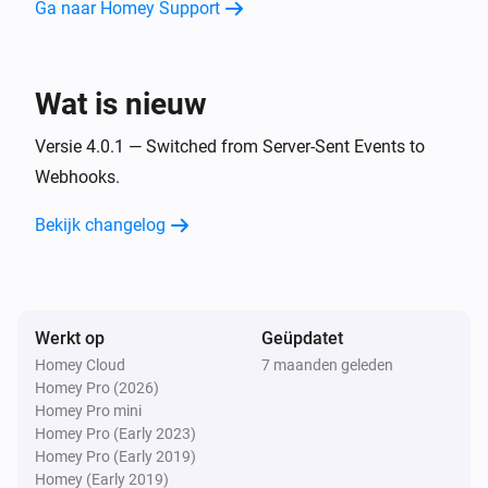
Het vermogensniveau is gewijzigd
Ga naar Homey Support
Samsung Magnetron
De modus is gewijzigd
Wat is nieuw
Versie 4.0.1 — Switched from Server-Sent Events to
Samsung Magnetron
De status is gewijzigd
Webhooks.
Bekijk changelog
Samsung Oven
Een kookklus is voltooid
Samsung Robot Vacuum
Het accuniveau is veranderd
Werkt op
Geüpdatet
Homey Cloud
7 maanden geleden
Homey Pro (2026)
Samsung Soundbar
Homey Pro mini
Aangezet
Homey Pro (Early 2023)
Homey Pro (Early 2019)
Homey (Early 2019)
Samsung Soundbar