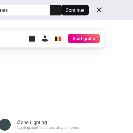
ates
Continue
g
Start gratis
y Self-Hosted Server
ts
e eigen Homey.
Self-Hosted Server
Draai Homey op je eigen
hardware.
iZone Lighting
Lighting control across all your home.