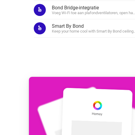
Voor Homey Cloud, Homey Pr
Bond Bridge-integratie
Best Buy Guides
Voeg Wi-Fi toe aan plafondventilatoren, open ha
Homey Bridge
Vind de juiste slimme appar
Breid je connectivi
Smart By Bond
zes draadloze pro
Ontdek producten
Keep your home cool with Smart By Bond ceiling 