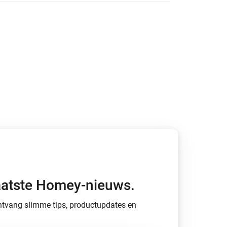
ldoen
Homey Pro
Ethernet Adapter
Verbind Homey Pro met je
bekabelde netwerk.
 laatste Homey-nieuws.
 ontvang slimme tips, productupdates en