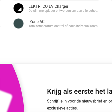
o en Homey Self-Hosted Server.
LEKTRI.CO EV Charger
arden en zonwering.
De slimme oplader ontworpen om aan alle behoeften te vo
Homey Energy Dongle
aten voor jou.
teit uit met
Houd je energieverbruik thuis
iZone AC
tocollen.
live in de gaten.
fans.
Total temperature control of each individual room.
Krijg als eerste het
Schrijf je in voor de nieuwsbrief en
exclusieve acties.