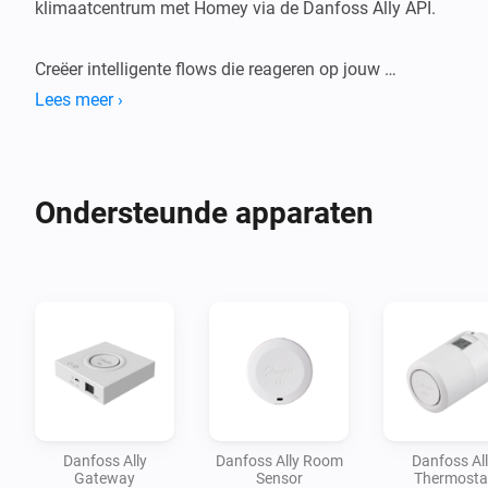
klimaatcentrum met Homey via de Danfoss Ally API.

Creëer intelligente flows die reageren op jouw 
levensstijl — verlaag de verwarming als je vertrekt, 
Lees meer ›
warm het huis op voordat je thuiskomt, of laat je 
thermostaten reageren op weersveranderingen, 
raamsensoren en je dagelijkse routines. Combineer je 
Ondersteunde apparaten
Danfoss radiatorthermostaten met de rest van je 
slimme huis en ontdek comfort en energiebesparing 
Danfoss Ally
Danfoss Ally Room
Danfoss Al
Gateway
Sensor
Thermosta