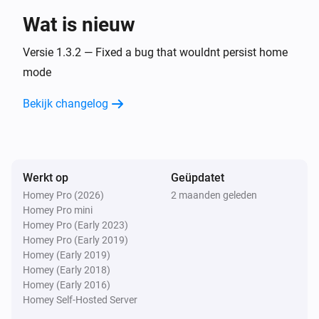
Wat is nieuw
Danfoss Ally Thermostat
The temperature changed
Versie 1.3.2 — Fixed a bug that wouldnt persist home
mode
Danfoss Icon Room Sensor
Bekijk changelog
De temperatuur verandert
Danfoss Icon Room Sensor
De luchtvochtigheid is veranderd
Werkt op
Geüpdatet
Homey Pro (2026)
2 maanden geleden
Danfoss Icon Room Sensor
Homey Pro mini
Het accuniveau is veranderd
Homey Pro (Early 2023)
Homey Pro (Early 2019)
Danfoss Icon Room Sensor
Homey (Early 2019)
The temperature changed
Homey (Early 2018)
Homey (Early 2016)
Homey Self-Hosted Server
Danfoss Icon Thermostat + Floor IR