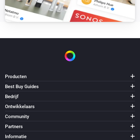
Danfoss Icon Thermostat + Floor IR
Temperature is above
°C
Temperature
Danfoss Icon Thermostat Basic
Temperature is above
°C
Temperature
Dan...
Danfoss Ally
Producten
Set all thermostats to
Mode
Best Buy Guides
Bedrijf
Danfoss Ally Thermostat
Stel de temperatuur in
°C
Ontwikkelaars
Community
Danfoss Ally Thermostat
Partners
Set mode to
Mode
Informatie