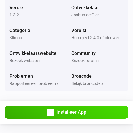
De ingestelde temperatuur is veranderd
Versie
Ontwikkelaar
1.3.2
Joshua de Gier
Danfoss Icon Thermostat + Floor IR
De temperatuur verandert
Categorie
Vereist
Klimaat
Homey v12.4.0 of nieuwer
Danfoss Icon Thermostat + Floor IR
Het accuniveau is veranderd
Ontwikkelaarswebsite
Community
Bezoek website »
Bezoek forum »
Danfoss Icon Thermostat + Floor IR
The temperature changed
Problemen
Broncode
Rapporteer een probleem »
Bekijk broncode »
Danfoss Icon Thermostat Basic
De ingestelde temperatuur is veranderd
Danfoss Icon Thermostat Basic
Installeer App
De temperatuur verandert
Danfoss Icon Thermostat Basic