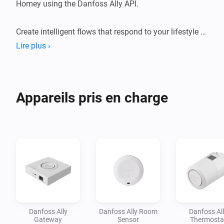
Homey using the Danfoss Ally API.

Create intelligent flows that respond to your lifestyle — 
lower the heat when you leave, warm up the house 
Lire plus ›
before you arrive, or let your thermostats react to 
weather changes, window sensors, and your daily 
routines. Combine your Danfoss radiator thermostats 
Appareils pris en charge
with the rest of your smart home and unlock comfort 
Danfoss Ally
Danfoss Ally Room
Danfoss Al
Gateway
Sensor
Thermosta