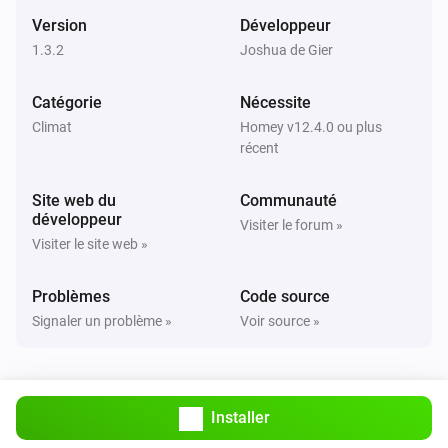
La température cible a été modifiée
Version
Développeur
1.3.2
Joshua de Gier
Danfoss Icon Thermostat + Floor IR
La température a changé
Catégorie
Nécessite
Climat
Homey v12.4.0 ou plus
Danfoss Icon Thermostat + Floor IR
récent
Le niveau de la batterie a changé
Site web du
Communauté
Danfoss Icon Thermostat + Floor IR
développeur
Visiter le forum »
The temperature changed
Visiter le site web »
Danfoss Icon Thermostat Basic
Problèmes
Code source
La température cible a été modifiée
Signaler un problème »
Voir source »
Danfoss Icon Thermostat Basic
La température a changé
Installer
Danfoss Icon Thermostat Basic