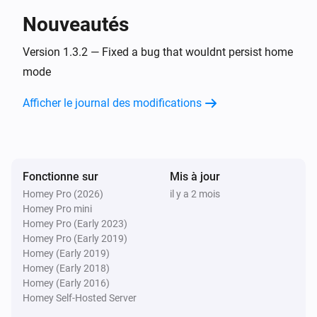
Nouveautés
Danfoss Ally Thermostat
The temperature changed
Version 1.3.2 — Fixed a bug that wouldnt persist home
mode
Danfoss Icon Room Sensor
Afficher le journal des modifications
La température a changé
Danfoss Icon Room Sensor
L'humidité a changé
Fonctionne sur
Mis à jour
Homey Pro (2026)
il y a 2 mois
Danfoss Icon Room Sensor
Homey Pro mini
Le niveau de la batterie a changé
Homey Pro (Early 2023)
Homey Pro (Early 2019)
Danfoss Icon Room Sensor
Homey (Early 2019)
The temperature changed
Homey (Early 2018)
Homey (Early 2016)
Homey Self-Hosted Server
Danfoss Icon Thermostat + Floor IR