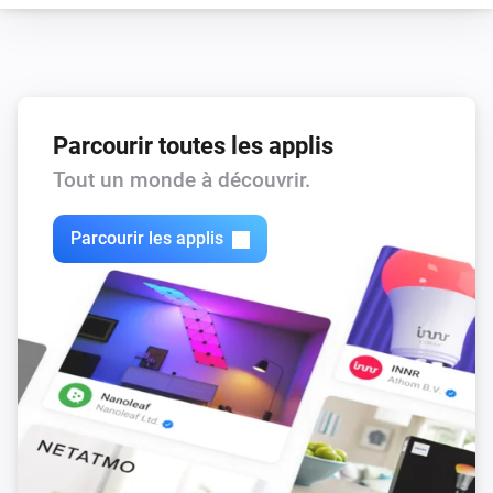
Le niveau de la batterie a changé
Danfoss Icon Thermostat Basic
The temperature changed
Parcourir toutes les applis
Et...
Tout un monde à découvrir.
Danfoss Ally Gateway
L'alarme chaleur est en marche
Parcourir les applis
Danfoss Ally Room Sensor
Temperature is above
°C
Temperature
Danfoss Ally Thermostat
Temperature is above
°C
Temperature
Danfoss Icon Room Sensor
Temperature is above
°C
Temperature