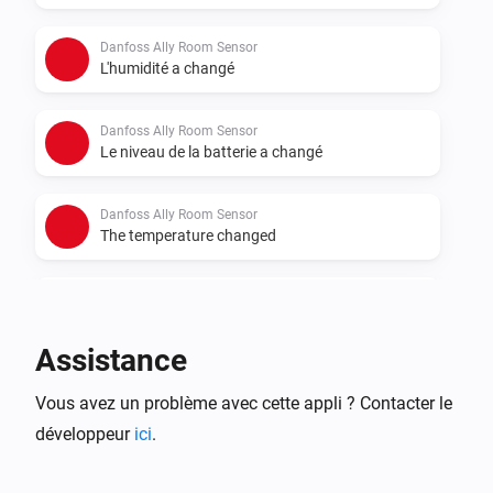
Danfoss Ally Room Sensor
L'humidité a changé
Danfoss Ally Room Sensor
Le niveau de la batterie a changé
Danfoss Ally Room Sensor
The temperature changed
Danfoss Ally Thermostat
La température cible a été modifiée
Assistance
Danfoss Ally Thermostat
Vous avez un problème avec cette appli ? Contacter le
La température a changé
développeur
ici
.
Danfoss Ally Thermostat
Le niveau de la batterie a changé