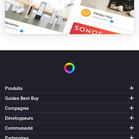
Danfoss Icon Thermostat + Floor IR
Temperature is above
°C
Temperature
Danfoss Icon Thermostat Basic
Temperature is above
°C
Temperature
Alors...
Danfoss Ally
Set all thermostats to
Mode
Produits
Guides Best Buy
Danfoss Ally Thermostat
Définir la température
°C
Compagnie
Développeurs
Danfoss Ally Thermostat
Communauté
Set mode to
Mode
Partenaires