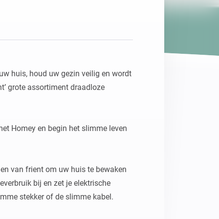
Homey Pro
Ethernet Adapter
Verbind Homey Pro met je
bekabelde netwerk.
uw huis, houd uw gezin veilig en wordt 
t’ grote assortiment draadloze 
met Homey en begin het slimme leven 
en van frient om uw huis te bewaken 
verbruik bij en zet je elektrische 