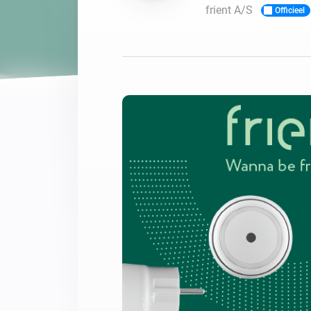
frient A/S
Officieel
Voor Homey Cloud, Homey Pr
Best Buy Guides
Homey Bridge
Vind de juiste slimme appar
Breid je connectivi
zes draadloze pro
Ontdek producten