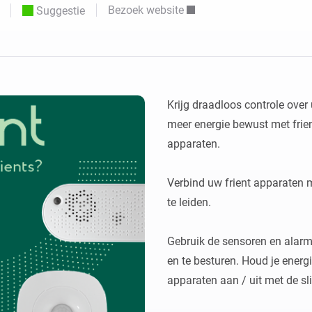
Bezoek website
Suggestie
o en Homey Self-Hosted Server.
Homey Energy Dongle
aten voor jou.
teit uit met
Houd je energieverbruik thuis
tocollen.
live in de gaten.
Krijg draadloos controle over 
meer energie bewust met frien
apparaten.

Verbind uw frient apparaten 
te leiden.

Gebruik de sensoren en alarm
en te besturen. Houd je energie