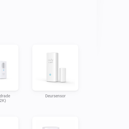
.

n` 

htwoord in. Klik op Volgende

en naar voren
edrade
Deursensor
2K)