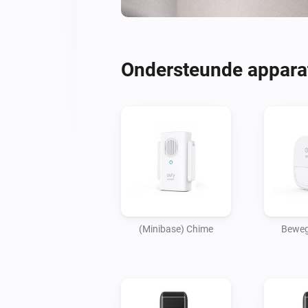
Ondersteunde appara
(Minibase) Chime
Beweg