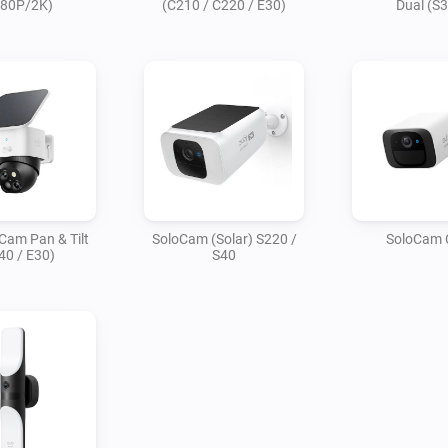
080P/2K)
(C210 / C220 / E30)
Dual (S
Cam Pan & Tilt
SoloCam (Solar) S220 /
SoloCam 
40 / E30)
S40