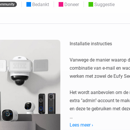
Bedankt
Doneer
Suggestie
ommunity
o en Homey Self-Hosted Server.
Homey Energy Dongle
aten voor jou.
teit uit met
Houd je energieverbruik thuis
tocollen.
live in de gaten.
Installatie instructies

Vanwege de manier waarop de 
combinatie van e-mail en wac
werken met zowel de Eufy Sec
Het wordt aanbevolen om de m
extra "admin"-account te mak
en deze te gebruiken met deze
Gebruik

Lees meer ›