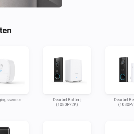
- Installeer deze app op Homey
- Ga naar `apparaten toevoege
- Voer gebruikersnaam en wac
ten
- Beschikbare apparaten kom
ingssensor
Deurbel Batterij
Deurbel B
(1080P/2K)
(1080P/