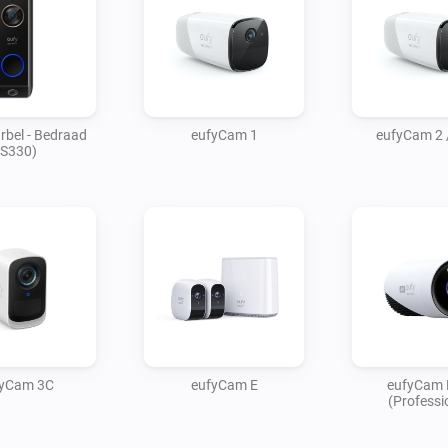
rbel - Bedraad
eufyCam 1
eufyCam 2 
(S330)
fyCam 3C
eufyCam E
eufyCam 
(Professi