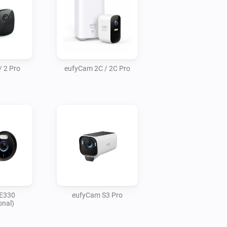
/ 2 Pro
eufyCam 2C / 2C Pro
E330
eufyCam S3 Pro
onal)