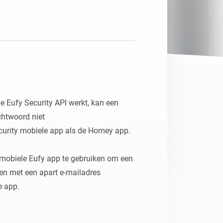
Homey Pro
Ethernet Adapter
Verbind Homey Pro met je
bekabelde netwerk.
Eufy Security API werkt, kan een 
htwoord niet

urity mobiele app als de Homey app. 

obiele Eufy app te gebruiken om een 
en met een apart e-mailadres

 app.
