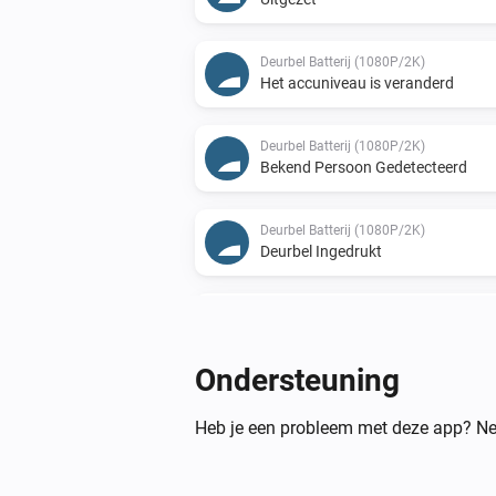
Deurbel Batterij (1080P/2K)
Het accuniveau is veranderd
Deurbel Batterij (1080P/2K)
Bekend Persoon Gedetecteerd
Deurbel Batterij (1080P/2K)
Deurbel Ingedrukt
Deurbel Bedrade (1080P/2K)
Uitgezet
Ondersteuning
Deurbel Bedrade (1080P/2K)
Beveiligingsmodus gewijzigd
Heb je een probleem met deze app? Ne
Deurbel Bedrade (1080P/2K)