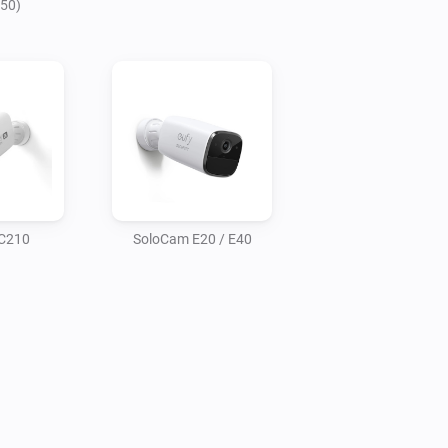
350)
C210
SoloCam E20 / E40