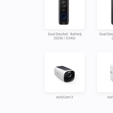
Dual Deurbel - Batterij
Dual Deu
(S330 / E340)
eufyCam 3
eu