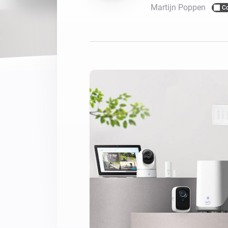
Martijn Poppen
C
Voor Homey Cloud, Homey Pr
Best Buy Guides
Homey Bridge
Vind de juiste slimme appar
Breid je connectivi
zes draadloze pro
Ontdek producten