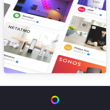
Doppeltürklingel - Kabelgebunden (S330)
Jemand hängt herum
Doppeltürklingel - Kabelgebunden (S330)
Bewegung erkannt
Doppeltürklingel - Kabelgebunden (S330)
i
Haustier erkannt
Doppeltürklingel - Kabelgebunden (S330)
Türklingel gedrückt
Doppeltürklingel - Kabelgebunden (S330)
i
Fahrzeug erkannt
eufyCam 1
Angeschaltet