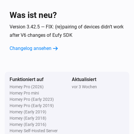
Der Bewegungs-Alarm ist ausgegangen
Was ist neu?
Doppelte Türklingel - Batterie (S330 / E340)
Der Batteriestand hat sich geändert
Version 3.42.5 — FIX: (re)pairing of devices didn’t work
after V6 changes of Eufy SDK
Doppelte Türklingel - Batterie (S330 / E340)
Changelog ansehen
Die Temperatur hat sich geändert
Doppelte Türklingel - Batterie (S330 / E340)
Arm-Modus geändert
Funktioniert auf
Aktualisiert
Homey Pro (2026)
vor 3 Wochen
Doppelte Türklingel - Batterie (S330 / E340)
i
Homey Pro mini
Person erkannt
Homey Pro (Early 2023)
Homey Pro (Early 2019)
Doppelte Türklingel - Batterie (S330 / E340)
Homey (Early 2019)
i
Bekannte Person erkannt
Homey (Early 2018)
Homey (Early 2016)
Homey Self-Hosted Server
Doppelte Türklingel - Batterie (S330 / E340)