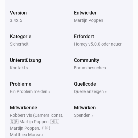
Jemand hängt herum
Version
Entwickler
3.42.5
Martijn Poppen
Doppelte Türklingel - Batterie (S330 / E340)
Bewegung erkannt
Kategorie
Erfordert
Sicherheit
Homey v5.0.0 oder neuer
Doppelte Türklingel - Batterie (S330 / E340)
i
Haustier erkannt
Unterstützung
Community
Kontakt »
Forum besuchen
Doppelte Türklingel - Batterie (S330 / E340)
Türklingel gedrückt
Probleme
Quellcode
Ein Problem melden »
Quelle anzeigen »
Doppelte Türklingel - Batterie (S330 / E340)
i
Fahrzeug erkannt
Mitwirkende
Mitwirken
Robbert Vis (Camera icons),
Spenden »
Doppeltürklingel - Kabelgebunden (S330)
🇬🇧 Martijn Poppen, 🇳🇱
Angeschaltet
Martijn Poppen, 🇫🇷
Matthieu Moreau