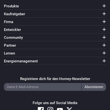
eufyCam 1
Produkte
Ausgeschaltet
Kaufratgeber
Firma
eufyCam 1
Der Bewegungs-Alarm ist angegangen
Entwickler
Community
eufyCam 1
Partner
Der Bewegungs-Alarm ist ausgegangen
Lernen
Energiemanagement
eufyCam 1
Der Batteriestand hat sich geändert
Registriere dich für den Homey-Newsletter
eufyCam 1
Die Temperatur hat sich geändert
eufyCam 1
i
Folge uns auf Social Media
Person erkannt