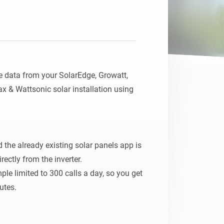
 data from your SolarEdge, Growatt, 
x & Wattsonic solar installation using 
 the already existing solar panels app is 
rectly from the inverter.

le limited to 300 calls a day, so you get 
tes.

 every few 20 seconds.
