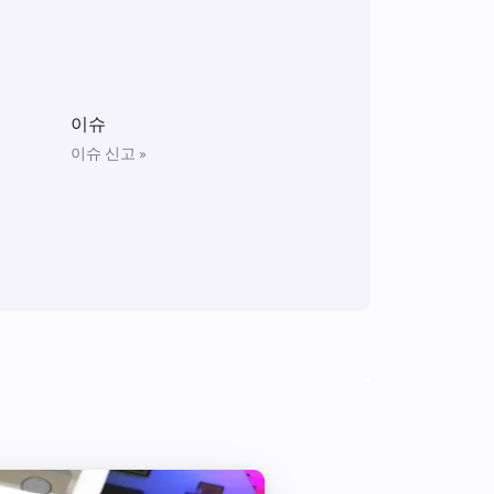
Solaredge + Storedge
Power Import Changed (W)
Solaredge + Storedge
이슈
Total Import Yield changed
이슈 신고 »
Solaredge + Storedge
The grid export power changed
Solaredge + Storedge
배터리 수준 변경됨
Solaredge Inverter
전력량이 변경되면
Solaredge Inverter
The solar power changed