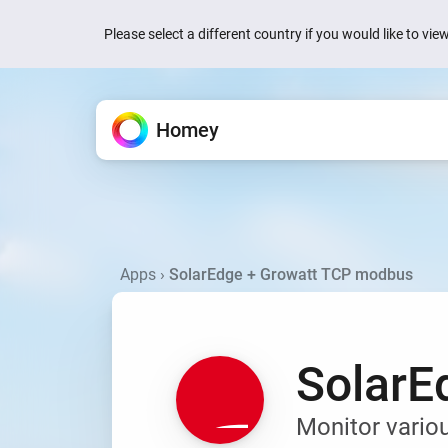
Please select a different country if you would like to vi
Homey
Homey Cloud
특징
앱
뉴스
지원
Homey의 특장점을 소개해드릴
Homey를 확장합니다.
어떻게 도와드릴까요?
누구나 쉽고 재미있게.
Quick actions are now
your devices
Apps
›
SolarEdge + Growatt TCP modbus
제품
Homey Pro
지식문서
Homey Cloud
1주 전 영어
앱 하나에서 모든 것을 제어할
공식 및 커뮤니티 앱
기사 및 리소스
무료로 시작.
허브 불필요.
Homey is now Matter 
Homey Pro mini
커뮤니티에 질문하기
1주 전 영어
Flow
공식 및 커뮤니티 앱을 살펴
다른 사람의 도움 받기
간단한 규칙으로 자동화할 수
SolarE
Homey Energy Dongl
검색
Jackery’s SolarVaul
Energy
검색
2개월 전 영어
에너지 사용량을 추적해 지출
Monitor vario
어요.