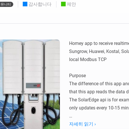
Mood
감사합니다
제안
커뮤니티
있어요.
조명 프리셋을 고르거나 만들 수 있어요.
Homey Self-Hosted Server용.
이스를 찾아보세요.
Homey Pro
Ethernet Adapter
프로토콜로 무
유선 이더넷 네트워크에 연결
합니다.
Homey app to receive realtime
Sungrow, Huawei, Kostal, Sola
local Modbus TCP

Purpose

The difference of this app and
that this app reads the data di
The SolarEdge api is for examp
only updates every 10-15 minu
The modbus app receives data
자세히 읽기 ›