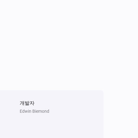
Kostal Inverter
배터리 수준이 변경되면
Solaredge + Storedge
배터리 수준이 변경되면
Solaredge + Storedge
전력량이 변경되면
Solaredge + Storedge
The solar power changed
Solaredge + Storedge
Total Day Yield changed
개발자
Edwin Biemond
Solaredge + Storedge
Battery Charge Changed