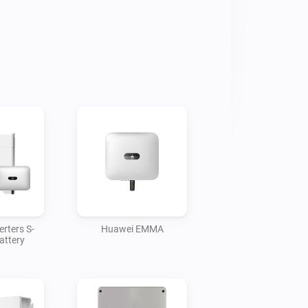
 installed you can maximize your self-
xported power by consuming it. You can 
erated solar power, exported power, 
wer consumption.

ed

App and with display with or without 
(DC connected battery storage)

XXX Hybrid Inverter and others in the same 
 follow this doc 
/584915enkxc508u/Setup%20Growatt.pdf?
rters S-
Huawei EMMA
attery
their clones (sunways, solinteg, A-Tronix, 
Wattsonic Hybrid Inverter Gen3 Modbus 
me.exposed/wattsonic-hybrid-inverter-