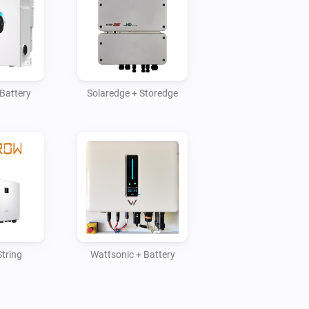
tery

ery, also double Huawei with s-dongle

Battery
Solaredge + Storedge
tring
Wattsonic + Battery