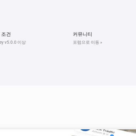
Solaredge + Storedge
Power Export Changed (W)
Solaredge + Storedge
 조건
커뮤니티
The battery temperature changed
y v5.0.0 이상
포럼으로 이동 »
Solaredge + Storedge
The grid import power changed
Solaredge + Storedge
nged
The battery charge power changed
Solaredge Inverter
전류가 변경되면
Solaredge Inverter
The electric current changed