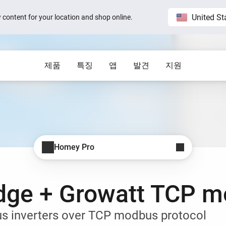
United St
ew content for your location and shop online.
제품
특징
앱
발견
지원
Homey Pro
블로그
Home
모두 표시
모두 표
게요.
세계에서 가장 진보한 스마트 홈 플랫
직접 
 visible on
Sam Feldt’s Amsterdam home wit
폼.
Homey
도움이 필요하십니까?
Homey Cloud
앱
Homey Stories
Homey Pro
 수 있어요.
도와드리겠습니다.
공식 앱
여러 브랜드와 서비스를 하나에 연결할 수
Homey Pro
있어요.
1.5 certified
The Homey Podcast #15
세계에서 가장 진보한 스마트
상태
Homey Self-Hosted Server
홈 허브를 살펴보세요.
Behind the Magic
Advanced Flow
보세요.
공식 및 커뮤니티 앱을 살펴보세요.
모든 시스템 운영 중
 있어요.
복잡한 자동화도 쉽게 만들 수 있죠.
dge + Growatt TCP 
Homey Pro mini
e connects to
The home that opens the door for
간편한 스마트 홈의 시작.
t 3
Peter
Insights
Homey Stories
을 줄일 수 있
제품을 시간 흐름에 따라 모니터링할 수 있
us inverters over TCP modbus protocol
어요.