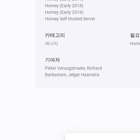
Homey (Early 2018)
Solaredge + Storedge
Homey (Early 2016)
Battery status changed
Homey Self-Hosted Server
Solaredge + Storedge
카테고리
필요
Consumption Changed
에너지
Home
Solaredge + Storedge
기여자
Total Export Yield changed
Pieter Verougstraete, Richard
Barkestam, Jelger Haanstra
Solaredge + Storedge
The battery discharge power cha
Solaredge Inverter
소비 전력이 변경되면
Solaredge Inverter
Status changed