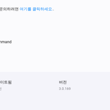
Kostal Inverter
전력량이 변경되면
 문의하려면
여기를 클릭하세요.
.
Sigenergy + Battery
배터리 수준이 변경되면
Solaredge + Storedge
ommand
전류가 변경되면
Solaredge + Storedge
The electric current changed
Solaredge + Storedge
이트됨
Total Yield changed
버전
전
3.0.169
Solaredge + Storedge
Storage Charge/Discharge Mode has
d
changed