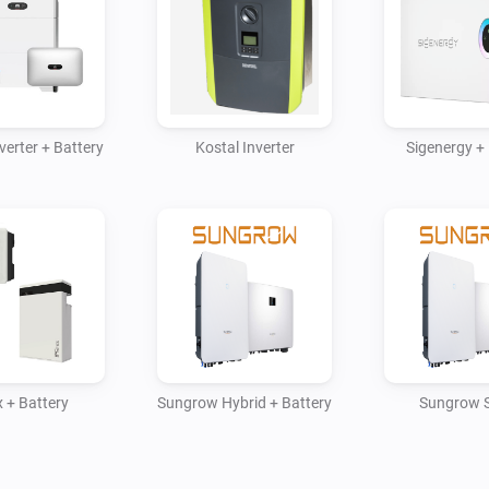
gen3-modbus-rtu-protocol/

- Sungrow Hybrid and with bat
- Huawei Hybrid and with batt
- Solax with battery

- Kostal with battery

verter + Battery
Kostal Inverter
Sigenergy + 
- Sigenergy with battery
x + Battery
Sungrow Hybrid + Battery
Sungrow S