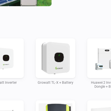
If you have an energy monitor
consumption and limit your e
make flows based on your gen
imported power or current po
Following devices are support
- Solaredge Inverters with Set
Modbus energy Meter

- Solaredge StorEdge devices 
- Growatt - SPA, SPH or TL-X 
range using local Modbus TCP,
https://www.dropbox.com/s
tt Inverter
Growatt TL-X + Battery
Huawei 2 Inve
dl=0

Dongle + B
- Wattsonic gen3 inverter and 
St-ems). following this blog 
RTU Protocol https://smartho