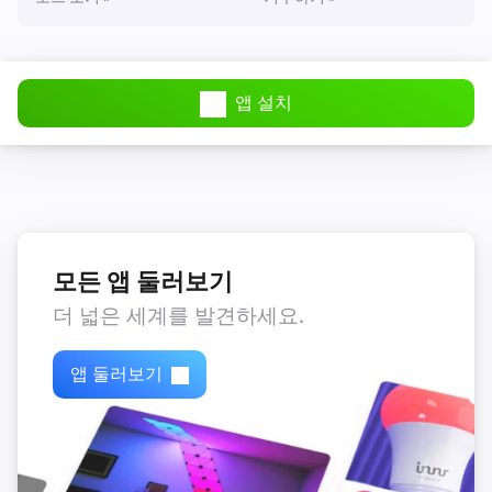
전류가 변경되면
Solar Charger
전압이 변경되면
앱 설치
Solar Charger
전력량이 변경되면
Tank sensor
Status changed to [[status]]
모든 앱 둘러보기
더 넓은 세계를 발견하세요.
Tank sensor
Tank level changed to [[level]]
앱 둘러보기
Temperature sensor
온도가 변경되면
Temperature sensor