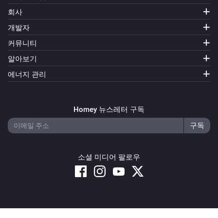
Victron GX
회사
Dynamic ESS mode changed to
Mode
개발자
커뮤니티
Victron GX
Input source changed to [[source]]
알아보기
에너지 관리
Victron GX
Switch position changed
Homey 뉴스레터 구독
Victron GX
VE Bus status changed to [[status]]
소셜 미디어 팔로우
그리고...
Battery
배터리 충전 상태가 다음과 같으면
...
Copyright © 2026 Athom B.V. – All rights reserved
Battery