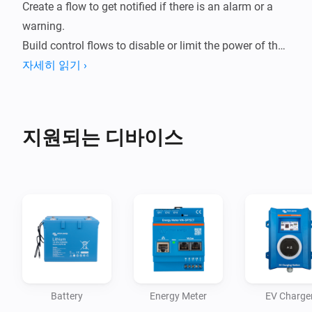
Create a flow to get notified if there is an alarm or a 
warning. 

Build control flows to disable or limit the power of the 
inverter if a car is charging. Easily control the switch 
자세히 읽기 ›
position (mode) of your system; Charger Only, Inverter 
Only, On or Off. All Victron Energy Storage Systems 
(ESS) standard actions are supported.
지원되는 디바이스
Battery
Energy Meter
EV Charge