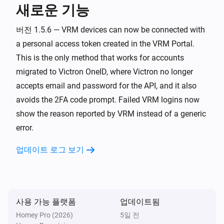
새로운 기능
Energy Meter
전력량이 변경되면
버전 1.5.6 — VRM devices can now be connected with
a personal access token created in the VRM Portal.
Energy Meter
This is the only method that works for accounts
Grid surplus changed to [[power]] /
migrated to Victron OneID, where Victron no longer
[[single_phase]] / [[three_phase]]
accepts email and password for the API, and it also
avoids the 2FA code prompt. Failed VRM logins now
EV Charger
충전이 시작되면
show the reason reported by VRM instead of a generic
error.
EV Charger
업데이트 로그 보기
충전이 중지되면
EV Charger
소비 전력이 변경되면
사용 가능 플랫폼
업데이트됨
Homey Pro (2026)
5일 전
EV Charger