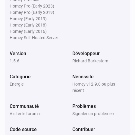
Homey Pro (Early 2023)
Homey Pro (Early 2019)
EV Charger
Homey (Early 2019)
Le compteur électrique a changé
Homey (Early 2018)
Homey (Early 2016)
Homey Self-Hosted Server
EV Charger
L'état de charge du chargeur VE a changé
...
Version
Développeur
1.5.6
Richard Barkestam
EV Charger
Status changed to [[status]]
Catégorie
Nécessite
Energie
Homey v12.9.0 ou plus
PV Inverter
récent
L'énergie a changé
Communauté
Problèmes
Solar Charger
Visiter le forum »
Signaler un problème »
L'énergie a changé
Code source
Contribuer
Solar Charger