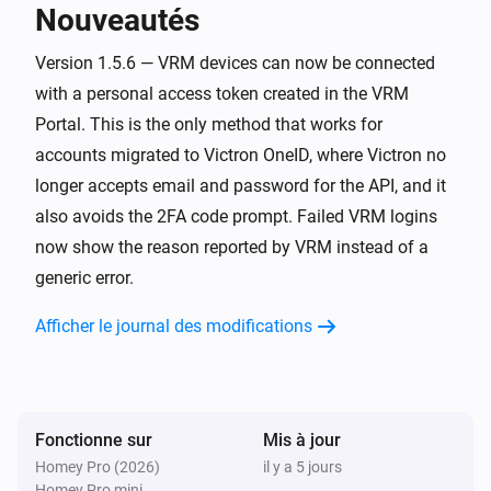
Nouveautés
Energy Meter
Le compteur électrique a changé
Version 1.5.6 — VRM devices can now be connected
with a personal access token created in the VRM
Energy Meter
Portal. This is the only method that works for
Grid surplus changed to [[power]] /
accounts migrated to Victron OneID, where Victron no
[[single_phase]] / [[three_phase]]
longer accepts email and password for the API, and it
also avoids the 2FA code prompt. Failed VRM logins
EV Charger
Charge démarrée
now show the reason reported by VRM instead of a
generic error.
EV Charger
Afficher le journal des modifications
Charge arrêtée
EV Charger
L'énergie a changé
Fonctionne sur
Mis à jour
Homey Pro (2026)
il y a 5 jours
EV Charger
Homey Pro mini
Le courant électrique a changé