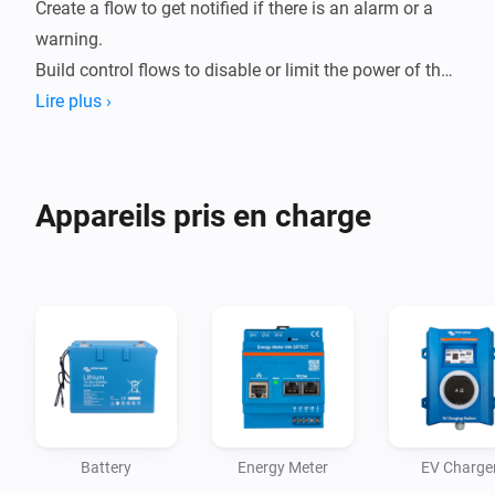
Create a flow to get notified if there is an alarm or a 
warning. 

Build control flows to disable or limit the power of the 
inverter if a car is charging. Easily control the switch 
Lire plus ›
position (mode) of your system; Charger Only, Inverter 
Only, On or Off. All Victron Energy Storage Systems 
(ESS) standard actions are supported.
Appareils pris en charge
Battery
Energy Meter
EV Charge