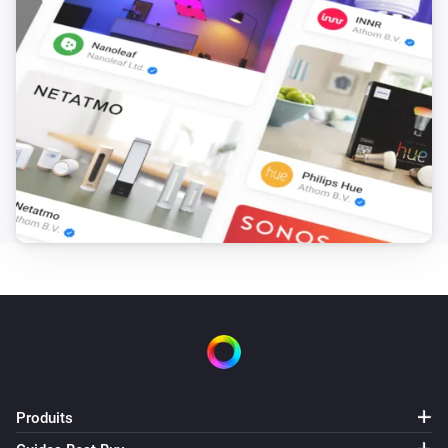
L'humidité a changé
Temperature sensor
La pression a changé
Temperature sensor
Le voltage a changé
Temperature sensor
Status changed to [[status]]
Victron GX
L'énergie a changé
Victron GX
Alarm status changed to [[status]] with
[[alarms]] and [[warnings]]
Produits