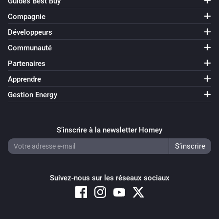
Guides Best Buy
Victron GX
Compagnie
Dynamic ESS mode changed to
Mode
Développeurs
Victron GX
Communauté
Input source changed to [[source]]
Partenaires
Apprendre
Victron GX
Switch position changed
Gestion Energy
Victron GX
S’inscrire à la newsletter Homey
VE Bus status changed to [[status]]
Et...
Suivez-nous sur les réseaux sociaux
Battery
L'état de charge de la batterie est
...
Battery