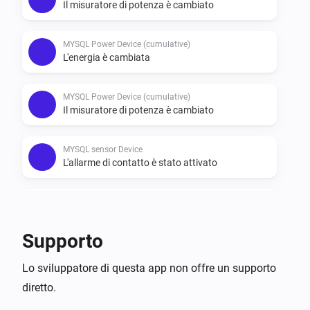
*FEATURES

Il misuratore di potenza è cambiato
-   DEVICES

MYSQL Power Device (cumulative)
-   MySQL POWER DEVICE

L'energia è cambiata
-   MySQL POWER DEVICE (cumulative)

-   MYSQL GAS DEVICE

MYSQL Power Device (cumulative)
Il misuratore di potenza è cambiato
-   MYSQL WEATHER DEVICE

-   MYSQL SENSOR DEVICE

MYSQL sensor Device
L'allarme di contatto è stato attivato
Cards and flows are athoms default by these types of 
devices.
MYSQL sensor Device
L'allarme di contatto è stato disattivato
Supporto
MYSQL weather Device
Lo sviluppatore di questa app non offre un supporto
La temperatura è cambiata
diretto.
MYSQL weather Device