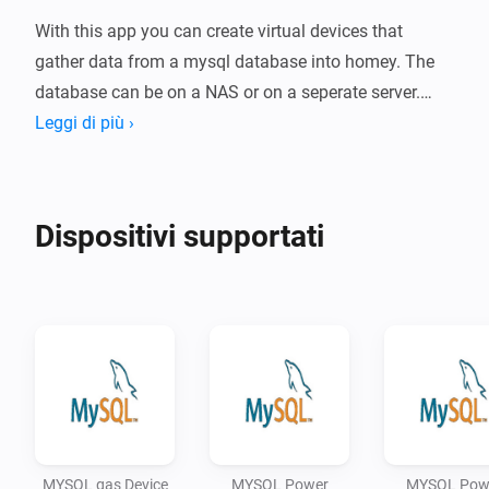
With this app you can create virtual devices that 
gather data from a mysql database into homey. The 
database can be on a NAS or on a seperate server.

Leggi di più ›
-   SETUP

-   Install the app on your homey.

-   Add a MySQL device.

Dispositivi supportati
-   Fill the folowing fields

    -   Name : Name of device

    -   Host : Name of MYSQL server

    -   User : User name used to contact MYSQL server

    -   Password : Password

    -   Query : Query used to retrieve data. Use the 
following fieldnames: Power device : power (current 
usage in watt) and meter (total use in KwH) Power 
MYSQL gas Device
MYSQL Power
MYSQL Pow