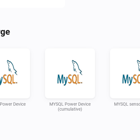
    -   Host : Name of MYSQL s
    -   User : User name used 
    -   Password : Password

rge
    -   Query : Query used to re
fieldnames: Power device : po
(total use in KwH) Power devi
in watt), meterpower (total us
KwH), meteroutmax (total retu
KwH in today), meterouttoday 
metertotal_today (total usage 
meter (total use in m3) weathe
in C) and humidity (Current hu
Power Device
MYSQL Power Device
MYSQL senso
(integer value greater then 0 i
(cumulative)
    -   Energy Multiplier : Corr
(smartmeter) logs for example
correction factor is 1000
