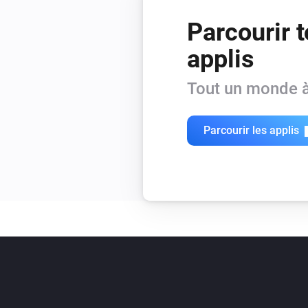
Parcourir t
applis
Tout un monde à
Parcourir les applis