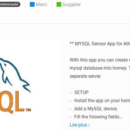
Merci
Suggérer
ommunauté
Moods
commandés
d personnalisés.
Choisissez ou créez des préréglages de
o et Homey Self-Hosted Server.
lumière.
domotiques pour vous.
Homey Pro
Ethernet Adapter
tivité sans
tocoles.
Connectez-vous à votre
réseau Ethernet câblé.
** MYSQL Sensor App for At
With this app you can create v
mysql database into homey. T
seperate server.

-   SETUP

-   Install the app on your hom
-   Add a MySQL device.

-   Fill the folowing fields

    -   Name : Name of device

Lire plus ›