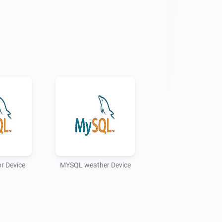
erver

to contact MYSQL server

trieve data. Use the following 
wer (current usage in watt) and meter 
ce(cumulative): power (current usage 
e in KwH), meterinmax (total use in 
rn in KwH), meterintoday (total use in 
(total return in KwH out today), 
or return in KwH today) gas device : 
r device : temp (current temperature 
midity in %) sensor device : triggered 
r Device
MYSQL weather Device
s alarm triggered)

ection factor for energy value. P1 
 output 10 watt as 0.010 so the 