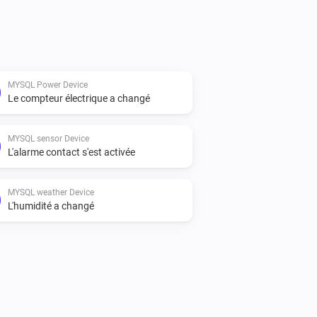
f seconds between MySQL server poll 10 
MYSQL Power Device
Le compteur électrique a changé
MYSQL sensor Device
ulative)

L'alarme contact s'est activée
MYSQL weather Device
L'humidité a changé
fault by these types of devices.