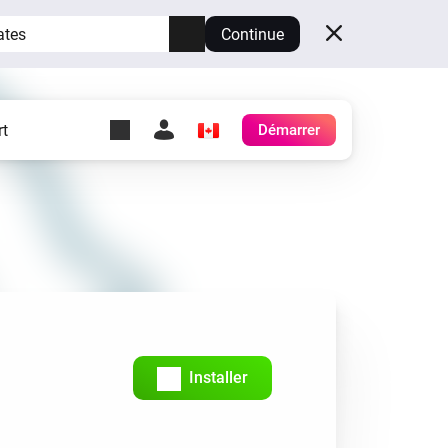
ates
Continue
t
Démarrer
y Self-Hosted Server
es
ez votre propre Homey.
h
Self-Hosted Server
Exécutez Homey sur votre
matériel.
Installer