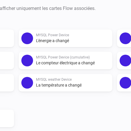
    -   Polling rate :Number o
 afficher uniquement les cartes Flow associées.
- 10 seconds.

*FEATURES

MYSQL Power Device
L'énergie a changé
-   DEVICES

-   MySQL POWER DEVICE

MYSQL Power Device (cumulative)
-   MySQL POWER DEVICE (cum
Le compteur électrique a changé
-   MYSQL GAS DEVICE

-   MYSQL WEATHER DEVICE

MYSQL weather Device
-   MYSQL SENSOR DEVICE

La température a changé
Cards and flows are athoms de