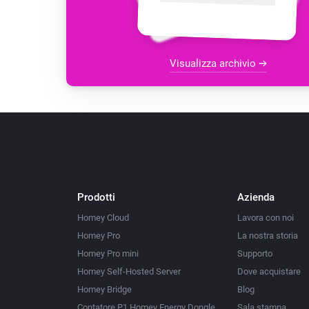
Visualizza archivio
Prodotti
Azienda
Homey Cloud
Lavora con noi
Homey Pro
La nostra storia
Homey Pro mini
Supporto
Homey Self-Hosted Server
Dove acquistare
Homey Bridge
Blog
Contatore P1 Homey Energy Dongle
Sala stampa