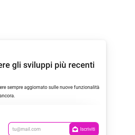
Adattatore Ethernet
Homey Pro
Collegati alla rete Ethernet
cablata.
re gli sviluppi più recenti
essere sempre aggiornato sulle nuove funzionalità
 ancora.