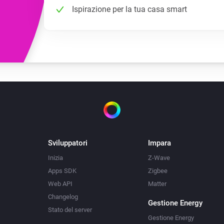
Ispirazione per la tua casa smart
Sviluppatori
Impara
Inizia
Z-Wave
Apps SDK
Zigbee
Web API
Matter
Changelog
Gestione Energy
Stato del server
Gestione Energy