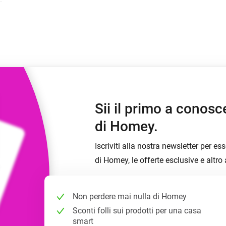
zzate.
Scegli o crea impostazioni predefinite per le
luci.
igliori
 e Homey Self-Hosted Server.
mart home che fanno per te.
Homey Energy Dongle
ività
Monitora il consumo
otocolli.
energetico della casa in
tempo reale.
Sii il primo a conosce
di Homey.
Iscriviti alla nostra newsletter per 
di Homey, le offerte esclusive e altro
Non perdere mai nulla di Homey
Sconti folli sui prodotti per una casa
smart