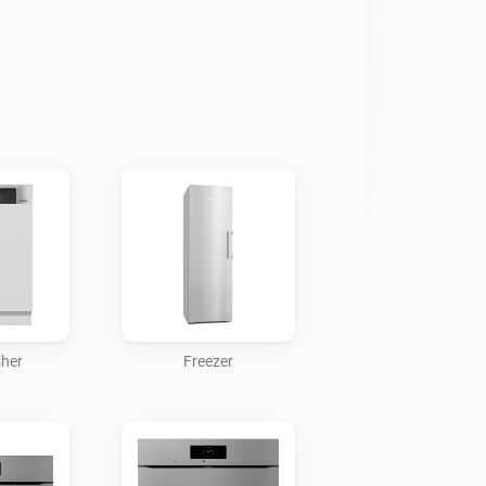
Cloud interface, you can integrate 
your Smart Home partner application 
oy the efficiency and convenience of a 
her
Freezer