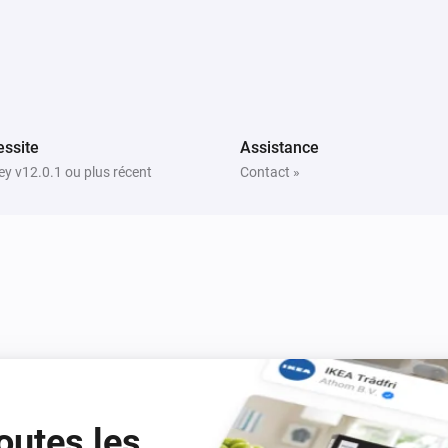
Dishwasher
Programme changed
Dishwasher
Status changed to
Status
ssite
Assistance
y v12.0.1 ou plus récent
Contact »
Dishwasher
Time until start changed
Freezer
e
Door closed
Freezer
Information notification on device
Freezer
outes les
Stopped SuperFreeze