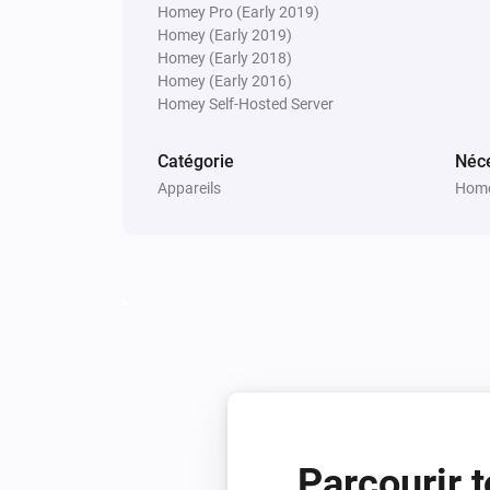
Homey Pro (Early 2019)
Homey (Early 2019)
Dishwasher
Homey (Early 2018)
Information notification on device
Homey (Early 2016)
Homey Self-Hosted Server
Dishwasher
Status changed
Catégorie
Néce
Appareils
Home
Dishwasher
Remaining time changed
Freezer
La température cible a été modifié
Freezer
Failure notification on device
Freezer
Parcourir t
Started Sabbath mode