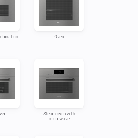
mbination
Oven
ven
Steam oven with
microwave