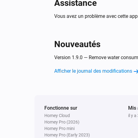
Assistance
Dialog oven
Failure notification on device
Vous avez un problème avec cette appl
Dialog oven
Programme phase changed
Nouveautés
Dialog oven
Version 1.9.0 — Remove water consumpt
Zone 1 target temperature chang
Afficher le journal des modifications
Dialog oven
Zone 1 temperature changed
Dialog oven
Fonctionne sur
Elapsed time changed
Mis 
Homey Cloud
il y 
Homey Pro (2026)
Dishwasher
Homey Pro mini
Activé
Homey Pro (Early 2023)