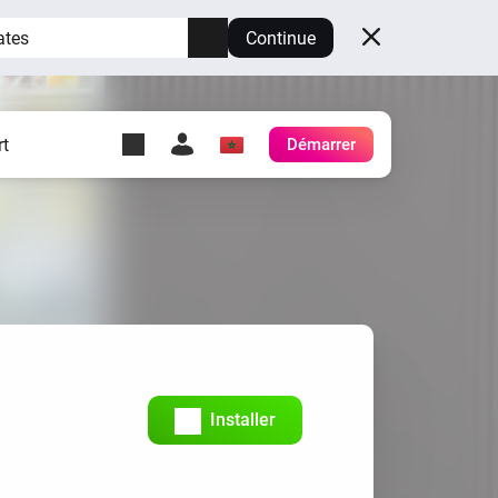
ates
Continue
t
Démarrer
y Self-Hosted Server
es
ez votre propre Homey.
h
Self-Hosted Server
Exécutez Homey sur votre
matériel.
Installer