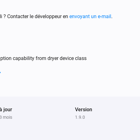
Dialog oven
Information notification on device
i ? Contacter le développeur en
envoyant un e-mail
.
Dialog oven
Status changed
Dialog oven
ion capability from dryer device class
ed
Zone 2 target temperature changed
Dialog oven
Zone 2 temperature changed
Dialog oven
à jour
Remaining time changed
Version
a 3 mois
1.9.0
Dishwasher
Désactivé