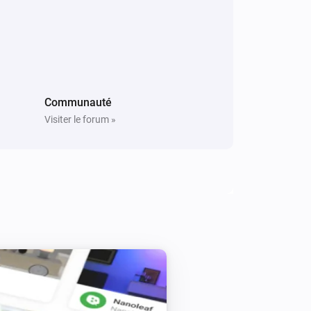
Dishwasher
Programme phase changed
Dishwasher
Elapsed time changed
Communauté
Visiter le forum »
Freezer
La température a changé
Freezer
Door opened
Freezer
Ended Sabbath mode
Freezer
Started SuperFreeze