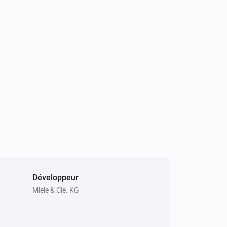
Dialog oven
Programme changed
Dialog oven
Status changed to
Status
Dialog oven
Zone 3 target temperature changed
Dialog oven
Zone 3 temperature changed
Dialog oven
Time until start changed
Développeur
Miele & Cie. KG
Dishwasher
Failure notification on device