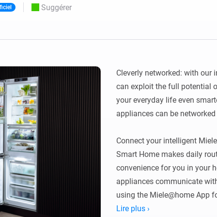
Suggérer
ficiel
Moods
commandés
d personnalisés.
Choisissez ou créez des préréglages de
o et Homey Self-Hosted Server.
lumière.
domotiques pour vous.
Homey Pro
Ethernet Adapter
tivité sans
tocoles.
Connectez-vous à votre
réseau Ethernet câblé.
Cleverly networked: with our
can exploit the full potential
your everyday life even smarter
appliances can be networked c
Connect your intelligent Miel
Smart Home makes daily routin
convenience for you in your h
appliances communicate with 
using the Miele@home App fo
Lire plus ›