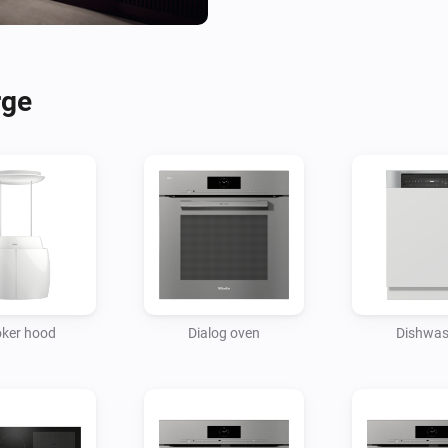
Thanks to the practical Miele 
them quickly and easily into 
Homey. This allows you to enj
rge
ker hood
Dialog oven
Dishwas