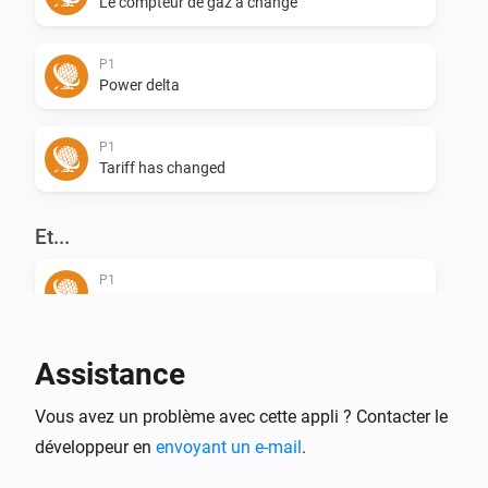
Le compteur de gaz a changé
P1
Power delta
P1
Tariff has changed
Et...
P1
Tariff is off peak
Assistance
Vous avez un problème avec cette appli ? Contacter le
développeur en
envoyant un e-mail
.