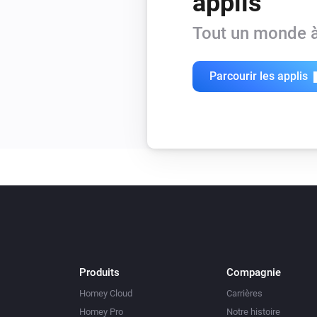
applis
Tout un monde à
Parcourir les applis
Produits
Compagnie
Homey Cloud
Carrières
Homey Pro
Notre histoire