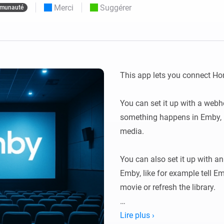
Merci
Suggérer
munauté
Moods
commandés
d personnalisés.
Choisissez ou créez des préréglages de
o et Homey Self-Hosted Server.
lumière.
domotiques pour vous.
Homey Pro
Ethernet Adapter
tivité sans
tocoles.
Connectez-vous à votre
réseau Ethernet câblé.
This app lets you connect Ho
You can set it up with a webho
something happens in Emby, l
media.

You can also set it up with an 
Emby, like for example tell Em
movie or refresh the library.

Setup for webhook

Lire plus ›