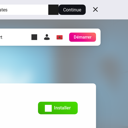
ates
Continue
t
Démarrer
y Self-Hosted Server
es
ez votre propre Homey.
h
Self-Hosted Server
Exécutez Homey sur votre
matériel.
Installer