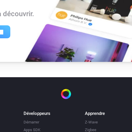
 découvrir.
Développeurs
Apprendre
Démarrer
Z-Wave
Apps SDK
Zigbee