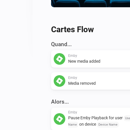
Cartes Flow
Quand...
Emby
New media added
Emby
Media removed
Alors...
Emby
Pause Emby Playback for user
Us
on device
Name
Device Name