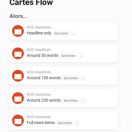
Cartes Flow
-   Het nieuws alsjeblieft

-   Lees het nieuws

Alors...
-   … En meer

NOS Headlines
Headline only
berichten
...
OPMERKINGEN:

NOS Headlines
-   Homey kan alleen het nieuws met een Nederlandse 
Around 50 words
berichten
...
stem uitspreken.

-   Niet Nederlandse woorden kan Homey ook niet goed 
NOS Headlines
Around 100 words
uitspreken.

berichten
...
Vind je dit leuk?

NOS Headlines
Around 250 words
berichten
...
Wil je dat ik door ga met het ontwikkelen? [PayPal]

NOS Headlines
Full news items
berichten
...
RELEASE NOTES
