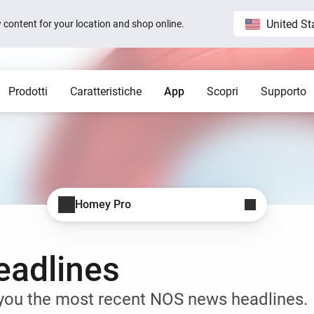
United St
ew content for your location and shop online.
Prodotti
Caratteristiche
App
Scopri
Supporto
Homey Pro
Blog
Home
Altre notizie
Altri po
ti dà una mano.
La piattaforma per la casa smart più
Ospita
 visible on
Sam Feldt’s Amsterdam home wit
avanzata al mondo.
Homey
Ottieni Aiuto
App
Homey Cloud
Homey Stories
Homey Pro
app.
ty
Lasciaci aiutarti
Collega più marchi e servizi.
App ufficiali
Homey Pro
un hub.
1.5 certified
The Homey Podcast #15
Scopri l'hub per la casa
Stato
Advanced Flow
Homey Self-Hosted Server
intelligente più avanzato al
e
Behind the Magic
lici.
lla community.
Crea facilmente automazioni complesse.
Esplora le app ufficiali e della community.
Tutti i sistemi sono operativi
mondo.
adlines
e connects to
The home that opens the door for
Insights
Homey Pro mini
t 3
Peter
ergetici e
Monitora i tuoi dispositivi nel corso del
Un ottimo modo per
Homey Stories
tempo.
impostare la tua casa smart.
s you the most recent NOS news headlines.
Moods