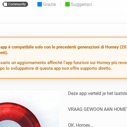
zzate.
Scegli o crea impostazioni predefinite per le
Grazie
Suggerisci
Community
luci.
igliori
 e Homey Self-Hosted Server.
mart home che fanno per te.
Homey Energy Dongle
ività
Monitora il consumo
otocolli.
energetico della casa in
tempo reale.
app è compatibile solo con le precedenti generazioni di Homey (2
nti).
sario un aggiornamento affinché l’app funzioni sui Homey più recen
po lo sviluppatore di questa app non offre supporto diretto.
Deze app verteld je het laats
VRAAG GEWOON AAN HOMEY
OK, Homey…
