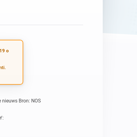
Adattatore Ethernet
Homey Pro
Collegati alla rete Ethernet
cablata.
019 o
ti.
te nieuws Bron: NOS

:
