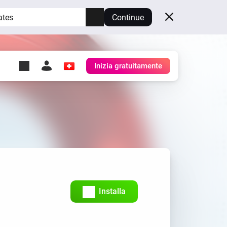
ates
Continue
Inizia gratuitamente
y Self-Hosted Server
st
 il tuo Homey.
h
Self-Hosted Server
Esegui Homey sul tuo
hardware.
Installa