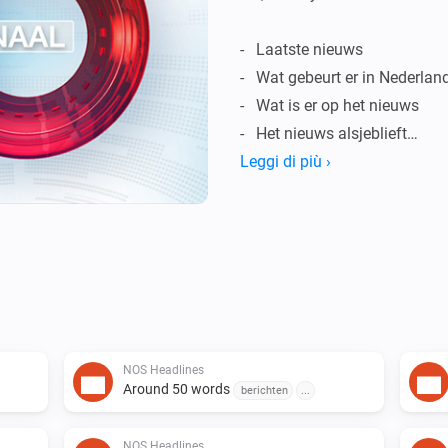
-   Laatste nieuws

-   Wat gebeurt er in Nederla
-   Wat is er op het nieuws

-   Het nieuws alsjeblieft

-   Lees het nieuws

Leggi di più ›
-   … En meer

OPMERKINGEN:

-   Homey kan alleen het nie
uitspreken.

-   Niet Nederlandse woorden 
NOS Headlines
Around 50 words
berichten
...
Vind je dit leuk?

NOS Headlines