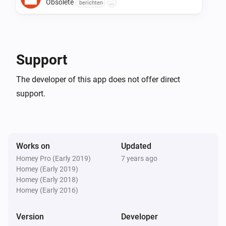
1.1.0

Obsolete
berichten
...
-   Er zijn nu meerdere actie kaarten te kiezen met de 
verschillenden lengtes van de uit te spreken teksten.

Support
-   Deze nieuwe cards zijn voorzien van een eigen 
keuze van Nieuws bericht

The developer of this app does not offer direct
-   Via de instellingen pagina kun je een eigen 
support.
nieuwsfeed plaatsten. (Dit werkt niet Homey Desktop 
zie #1244)
Works on
Updated
Homey Pro (Early 2019)
7 years ago
Homey (Early 2019)
Homey (Early 2018)
Homey (Early 2016)
Version
Developer