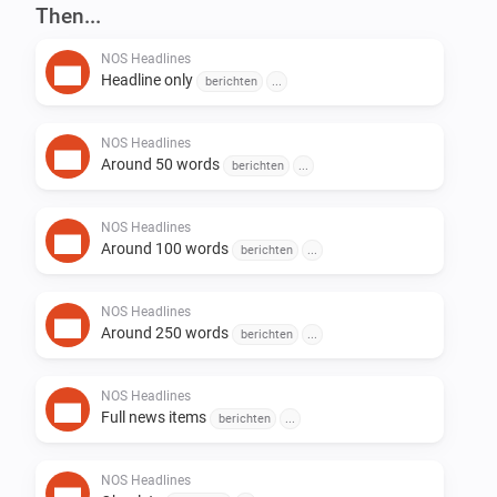
-   Lees het nieuws

Then...
-   … En meer

NOS Headlines
Headline only
berichten
...
OPMERKINGEN:

NOS Headlines
-   Homey kan alleen het nieuws met een Nederlandse 
Around 50 words
berichten
...
stem uitspreken.

-   Niet Nederlandse woorden kan Homey ook niet goed 
NOS Headlines
Around 100 words
uitspreken.

berichten
...
Vind je dit leuk?

NOS Headlines
Around 250 words
berichten
...
Wil je dat ik door ga met het ontwikkelen? [PayPal]

NOS Headlines
Full news items
berichten
...
RELEASE NOTES

NOS Headlines