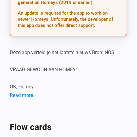
generation Homeys (2019 or earlier).
An update is required for the app to work on
newer Homeys. Unfortunately, the developer of
this app does not offer direct support.
Deze app verteld je het laatste nieuws Bron: NOS

VRAAG GEWOON AAN HOMEY:

OK, Homey…

Read more ›
-   Laatste nieuws

-   Wat gebeurt er in Nederland/Europa/Wereld

-   Wat is er op het nieuws

Flow cards
-   Het nieuws alsjeblieft
