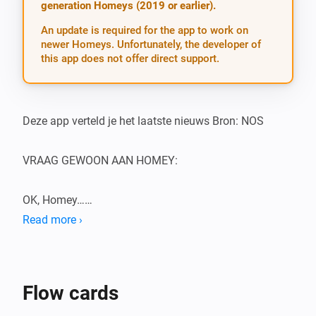
generation Homeys (2019 or earlier).
An update is required for the app to work on
newer Homeys. Unfortunately, the developer of
this app does not offer direct support.
Deze app verteld je het laatste nieuws Bron: NOS

VRAAG GEWOON AAN HOMEY:

OK, Homey…

Read more ›
-   Laatste nieuws

-   Wat gebeurt er in Nederland/Europa/Wereld

-   Wat is er op het nieuws

Flow cards
-   Het nieuws alsjeblieft
