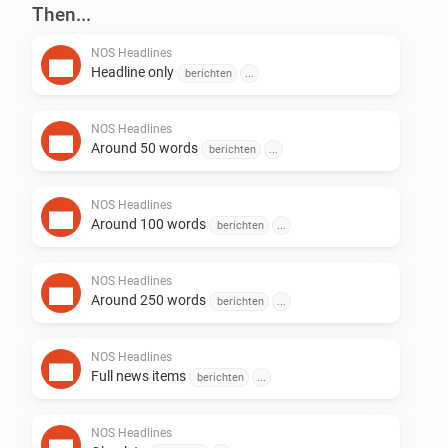
-   Lees het nieuws

Then...
-   … En meer

NOS Headlines
Headline only
berichten
...
OPMERKINGEN:

NOS Headlines
-   Homey kan alleen het nieuws met een Nederlandse 
Around 50 words
berichten
...
stem uitspreken.

-   Niet Nederlandse woorden kan Homey ook niet goed 
NOS Headlines
Around 100 words
uitspreken.

berichten
...
Vind je dit leuk?

NOS Headlines
Around 250 words
berichten
...
Wil je dat ik door ga met het ontwikkelen? [PayPal]

NOS Headlines
Full news items
berichten
...
RELEASE NOTES

NOS Headlines