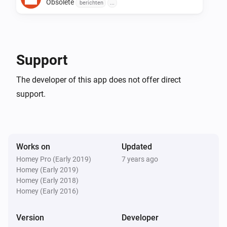
1.1.0

Obsolete
berichten
...
-   Er zijn nu meerdere actie kaarten te kiezen met de 
verschillenden lengtes van de uit te spreken teksten.

Support
-   Deze nieuwe cards zijn voorzien van een eigen 
keuze van Nieuws bericht

The developer of this app does not offer direct
-   Via de instellingen pagina kun je een eigen 
support.
nieuwsfeed plaatsten. (Dit werkt niet Homey Desktop 
zie #1244)
Works on
Updated
Homey Pro (Early 2019)
7 years ago
Homey (Early 2019)
Homey (Early 2018)
Homey (Early 2016)
Version
Developer