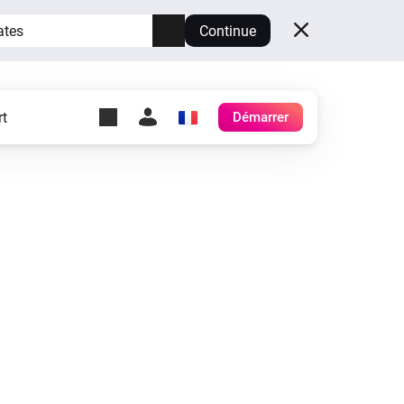
ates
Continue
t
Démarrer
y Self-Hosted Server
es
ez votre propre Homey.
h
Self-Hosted Server
Exécutez Homey sur votre
matériel.