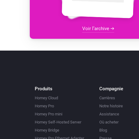
Voir l’archive
Produits
Compagnie
Homey Cloud
Carrières
Homey Pro
Notre histoire
Homey Pro mini
Assistance
Homey Self-Hosted Server
Où acheter
Homey Bridge
Blog
Homey Pro Ethernet Adapter
Presse