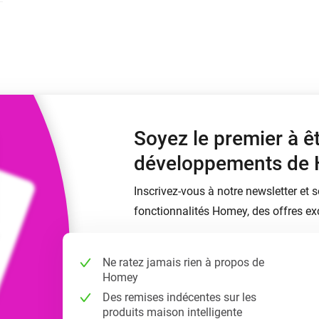
Moods
commandés
d personnalisés.
Choisissez ou créez des préréglages de
o et Homey Self-Hosted Server.
lumière.
domotiques pour vous.
Homey Pro
Ethernet Adapter
tivité sans
tocoles.
Connectez-vous à votre
réseau Ethernet câblé.
Soyez le premier à ê
développements de
Inscrivez-vous à notre newsletter et 
fonctionnalités Homey, des offres exc
Ne ratez jamais rien à propos de
Homey
Des remises indécentes sur les
produits maison intelligente