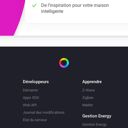
De l’inspiration pour votre maison
intelligente
Développeurs
Apprendre
Démarrer
Z-Wave
Apps SDK
Zigbee
Web API
Matter
Journal des modifications
Gestion Energy
État du serveur
Gestion Energy