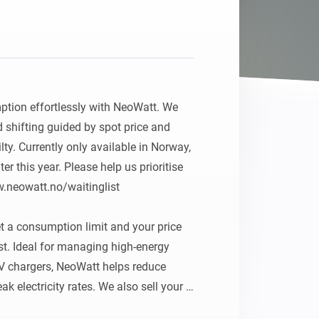
tion effortlessly with NeoWatt. We 
 shifting guided by spot price and 
y. Currently only available in Norway, 
r this year. Please help us prioritise 
.neowatt.no/waitinglist

t a consumption limit and your price 
st. Ideal for managing high-energy 
V chargers, NeoWatt helps reduce 
 electricity rates. We also sell your 
 or national grid company for cash 