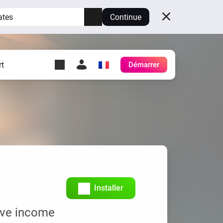
ates
Continue
t
Démarrer
y Self-Hosted Server
es
ez votre propre Homey.
h
Self-Hosted Server
Exécutez Homey sur votre
matériel.
Installer
ive income