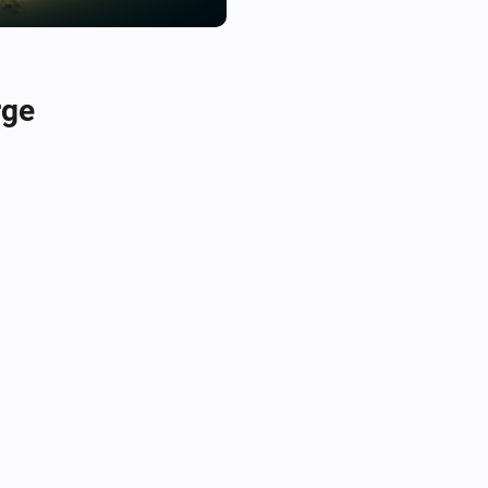
rewards. Make energy managem
with NeoWatt.

rge
Install the NeoWatt app your 
https://app.neowatt.no/login 
monitor your dashboard. Our s
meter, like Tibber Pulse, conn
usage monitoring.