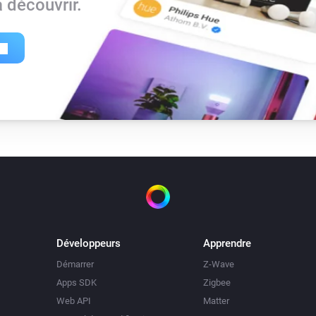
 découvrir.
Développeurs
Apprendre
Démarrer
Z-Wave
Apps SDK
Zigbee
Web API
Matter