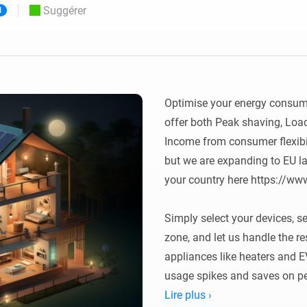
Suggérer
l
Moods
commandés
d personnalisés.
Choisissez ou créez des préréglages de
o et Homey Self-Hosted Server.
lumière.
domotiques pour vous.
Homey Pro
Ethernet Adapter
tivité sans
tocoles.
Connectez-vous à votre
réseau Ethernet câblé.
Optimise your energy consump
offer both Peak shaving, Load
Income from consumer flexibilt
but we are expanding to EU late
your country here https://www
Simply select your devices, se
zone, and let us handle the re
appliances like heaters and E
usage spikes and saves on peak
excess capacity to your local
Lire plus ›