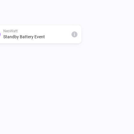
NeoWatt
i
Standby Battery Event