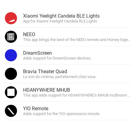
Xiaomi Yeelight Candela BLE Lights
App for Xiaomi Yeelight Candela BLE Lights
NEEO
This app brings the best of the NEEO remote and Homey together.
DreamScreen
Adds support for DreamScreen devices.
Bravia Theater Quad
Le son du cinéma, parfaitement chez vous.
HDANYWHERE MHUB
This app adds support for HDANYWHERE's MHUB multiroom hdtv 
YIO Remote
Adds support for the YIO opensource remote