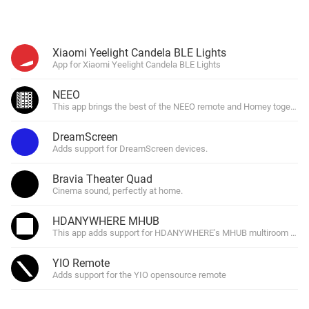
Xiaomi Yeelight Candela BLE Lights
App for Xiaomi Yeelight Candela BLE Lights
NEEO
This app brings the best of the NEEO remote and Homey together.
DreamScreen
Adds support for DreamScreen devices.
Bravia Theater Quad
Cinema sound, perfectly at home.
HDANYWHERE MHUB
This app adds support for HDANYWHERE's MHUB multiroom hdtv 
YIO Remote
Adds support for the YIO opensource remote