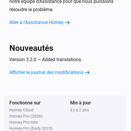
notre équipe d’Assistance pour que nous puissions
résoudre le problème.
Télécommande TV Sony
Réactiver le son
Aller à l’Assistance Homey
Télécommande TV Sony
Activer ou désactiver le son coupé
Nouveautés
Version 3.2.0 — Added translations.
Télécommande TV Sony
Augmenter le son
Afficher le journal des modifications
Télécommande TV Sony
Baisser le son
Fonctionne sur
Mis à jour
Télécommande TV Sony
Une chaîne vers le haut
Homey Cloud
il y a 2 ans
Homey Pro (2026)
Homey Pro mini
Télécommande TV Sony
Homey Pro (Early 2023)
Une châine vers le bas