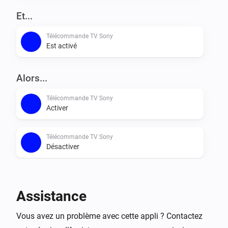
Et...
Télécommande TV Sony
Est activé
Alors...
Télécommande TV Sony
Activer
Télécommande TV Sony
Désactiver
Télécommande TV Sony
Alterner activé ou désactivé
Assistance
Télécommande TV Sony
Vous avez un problème avec cette appli ? Contactez
Mettre le volume en sourdine