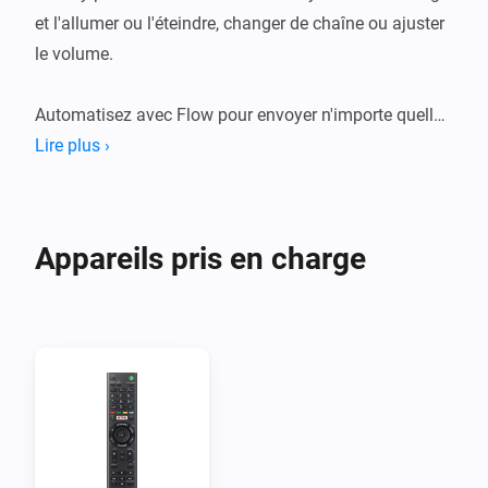
et l'allumer ou l'éteindre, changer de chaîne ou ajuster 
le volume.

Automatisez avec Flow pour envoyer n'importe quelle 
commande, comme HDMI 1, Lecture/Pause ou 
Lire plus ›
n'importe quelle chaîne TV.
Appareils pris en charge