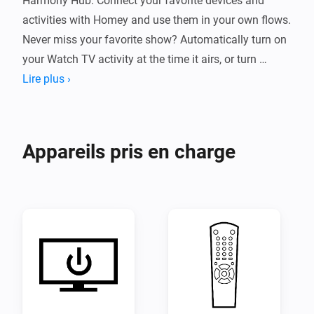
Harmony Hub. Connect your favorite devices and 
activities with Homey and use them in your own flows. 
Never miss your favorite show? Automatically turn on 
your Watch TV activity at the time it airs, or turn 
everything off around midnight. The possibilities are 
Lire plus ›
endless when you expand Homey with the Harmony 
Hub app!
Appareils pris en charge