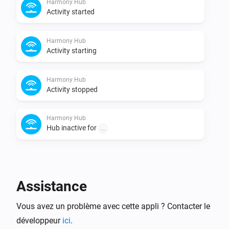
Harmony Hub
Activity started
Harmony Hub
Activity starting
Harmony Hub
Activity stopped
Harmony Hub
Hub inactive for
...
Et...
Harmony device
Assistance
Est activé
Vous avez un problème avec cette appli ? Contacter le
Harmony Hub
développeur
ici
.
is equal to
Select your harmony hub
Activity
Activity