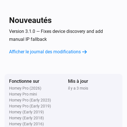
to compare
Nouveautés
Alors...
Version 3.1.0 — Fixes device discovery and add
Harmony device
manual IP fallback
Activer
Afficher le journal des modifications
Harmony device
Désactiver
Harmony device
Fonctionne sur
Mis à jour
Alterner activé ou désactivé
Homey Pro (2026)
il y a 3 mois
Homey Pro mini
Harmony device
Homey Pro (Early 2023)
Send command
Control group
Command
Repeat
Homey Pro (Early 2019)
Homey (Early 2019)
Homey (Early 2018)
Harmony Hub
Homey (Early 2016)
Start
Select your harmony hub
Activity