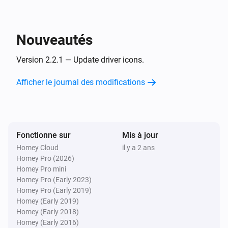
Télécommande DiO 1.0
est enfoncé
Bouton
État
Nouveautés
Wallswitch Double (54502)
Version 2.2.1 — Update driver icons.
est pressé
Bouton
État
Afficher le journal des modifications
Et...
Capteur de Mouvement (54503)
L'alarme mouvement est en marche
Fonctionne sur
Mis à jour
Homey Cloud
il y a 2 ans
Prise à variateur (54535)
Homey Pro (2026)
Est activé
Homey Pro mini
Homey Pro (Early 2023)
Homey Pro (Early 2019)
Prise Ronde (54855)
Est activé
Homey (Early 2019)
Homey (Early 2018)
Homey (Early 2016)