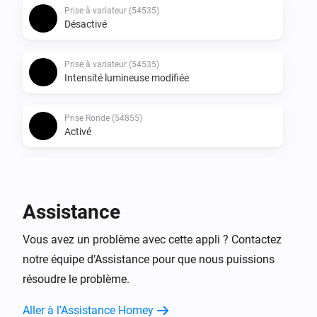
Prise à variateur (54535)
Désactivé
Prise à variateur (54535)
Intensité lumineuse modifiée
Prise Ronde (54855)
Activé
Prise Ronde (54855)
Désactivé
Assistance
Socket (54796)
Vous avez un problème avec cette appli ? Contactez
Activé
notre équipe d’Assistance pour que nous puissions
résoudre le problème.
Socket (54796)
Désactivé
Aller à l’Assistance Homey