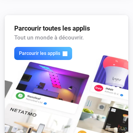
Prise Ronde (54855)
Activer
Parcourir toutes les applis
Tout un monde à découvrir.
Prise Ronde (54855)
Désactiver
Parcourir les applis
Prise Ronde (54855)
Alterner activé ou désactivé
Socket (54796)
Activer
Socket (54796)
Désactiver
Socket (54796)