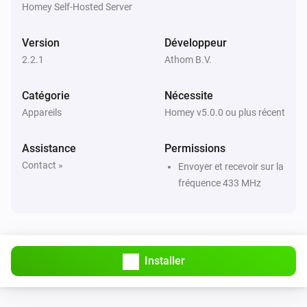
Socket (54796)
Homey Self-Hosted Server
Est activé
Version
Développeur
Alors...
2.2.1
Athom B.V.
Prise à variateur (54535)
Catégorie
Nécessite
Activer
Appareils
Homey v5.0.0 ou plus récent
Prise à variateur (54535)
Assistance
Permissions
Désactiver
Contact »
Envoyer et recevoir sur la
fréquence 433 MHz
Prise à variateur (54535)
Alterner activé ou désactivé
Prise à variateur (54535)
Mettre l'intensité lumineuse sur
%
Installer
Prise à variateur (54535)
i
Définir l'intensité lumineuse sur relative
%