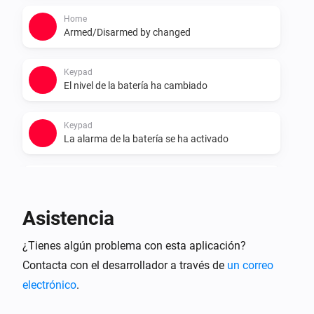
Home
Armed/Disarmed by changed
Keypad
El nivel de la batería ha cambiado
Keypad
La alarma de la batería se ha activado
Keypad
La alarma de la batería se ha desactivado
Asistencia
Smart Lock
¿Tienes algún problema con esta aplicación?
Cerrado
Contacta con el desarrollador a través de
un correo
electrónico
.
Smart Lock
Abierto