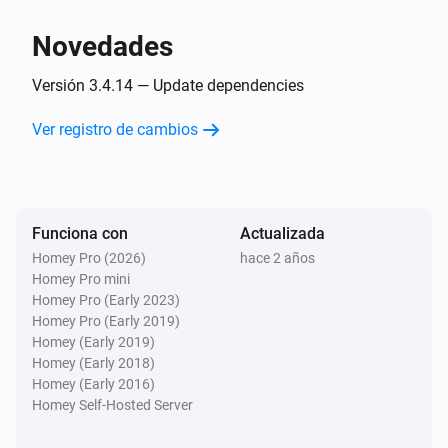
Y...
Novedades
Home
Versión 3.4.14 — Update dependencies
El estado es
...
Ver registro de cambios
Home
La alarma de manipulación está activada
Funciona con
Actualizada
Keypad
La alarma de la batería está activada
Homey Pro (2026)
hace 2 años
Homey Pro mini
Homey Pro (Early 2023)
Smart Lock
Homey Pro (Early 2019)
Una cerradura está cerrada
Homey (Early 2019)
Homey (Early 2018)
Homey (Early 2016)
Entonces...
Homey Self-Hosted Server
Home