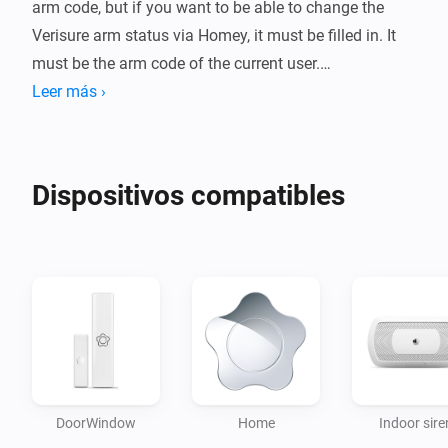
arm code, but if you want to be able to change the 
Verisure arm status via Homey, it must be filled in. It 
must be the arm code of the current user.

Leer más ›
It is highly recommended to create a new user that is 
only used with Homey. Use of the same user in Homey 
and Verisure's app / web may result in throttling and / 
Dispositivos compatibles
or blacklisting by Verisure.

This app polls Verisure every 5 seconds. This means 
that you can sometimes experience some delay in 
status updates. This is to avoid getting throttled.

Please notice!

When 2-step verification is enabled, your connection 
DoorWindow
Home
Indoor sire
through the third-party integration might stop working. 
