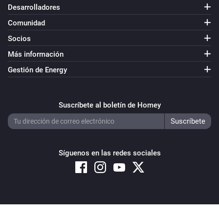
Smokesensor
Desarrolladores
La alarma de humo se ha desactivado
Comunidad
Socios
Smokesensor
El nivel de la batería ha cambiado
Más información
Gestión de Energy
socket
Encendido
Suscríbete al boletín de Homey
socket
Apagado
Síguenos en las redes sociales
socket
La potencia ha cambiado
socket
is turned
Socket id
State
Copyright © 2026 Athom B.V. – All rights reserved