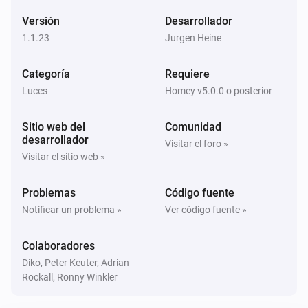
La alarma de contacto se ha activado
Versión
Desarrollador
1.1.23
Jurgen Heine
GarageDoorOpener
La alarma de contacto se ha desactivado
Categoría
Requiere
Luces
Homey v5.0.0 o posterior
GarageDoorOpener
Cerrados
Sitio web del
Comunidad
desarrollador
Visitar el foro »
GarageDoorOpener
Visitar el sitio web »
Abiertos
Problemas
Código fuente
Heater
Notificar un problema »
Ver código fuente »
La temperatura ha cambiado
Colaboradores
Heater
Diko, Peter Keuter, Adrian
La temperatura deseada ha cambiado
Rockall, Ronny Winkler
Heater