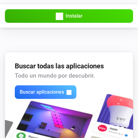
Encendido
Instalar
Heater
Apagado
Heater
i
Mode has changed
Buscar todas las aplicaciones
Light
Todo un mundo por descubrir.
Encendido
Buscar aplicaciones
Light
Apagado
Light
La intensidad de la luz ha cambiado