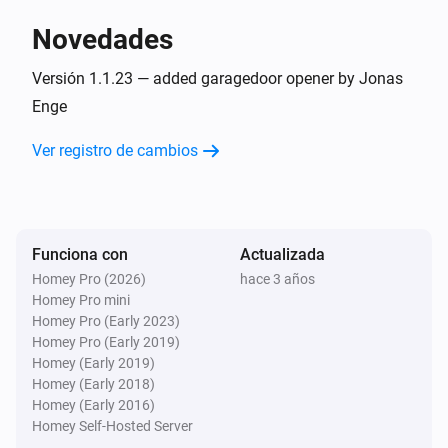
Novedades
CO sensor
La alarma general se ha desactivado
Versión 1.1.23 — added garagedoor opener by Jonas
Enge
CO sensor
Ver registro de cambios
El nivel de la batería ha cambiado
Contactsensor
La alarma de contacto se ha activado
Funciona con
Actualizada
Homey Pro (2026)
hace 3 años
Contactsensor
Homey Pro mini
La alarma de contacto se ha desactivado
Homey Pro (Early 2023)
Homey Pro (Early 2019)
Contactsensor
Homey (Early 2019)
El nivel de la batería ha cambiado
Homey (Early 2018)
Homey (Early 2016)
Homey Self-Hosted Server
GarageDoorOpener