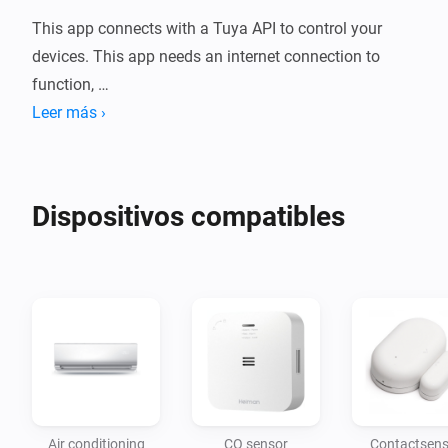
This app connects with a Tuya API to control your 
devices. This app needs an internet connection to 
function, 

if there is no internet then you can only control your 
Leer más ›
devices with the mobile app. 

You have to pair your devices first with the mobile app. 
At the moment only the Tuya app and the Smart Life 
Dispositivos compatibles
app are supported.
Air conditioning
CO sensor
Contactsens