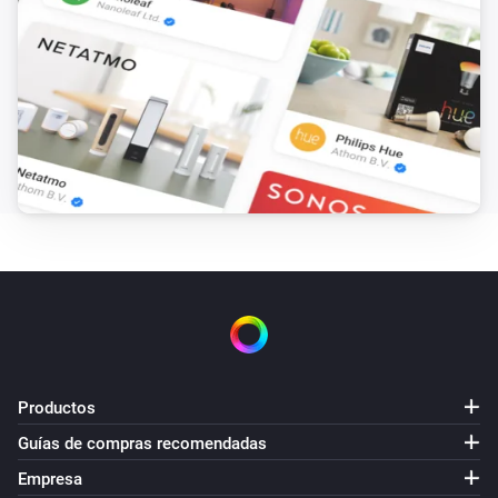
Motionsensor
La alarma de movimiento se ha activado
Motionsensor
La alarma de movimiento se ha desactivado
Motionsensor
El nivel de la batería ha cambiado
Presence Sensor
La alarma de movimiento se ha activado
Presence Sensor
La alarma de movimiento se ha desactivado
Productos
Smokesensor
Guías de compras recomendadas
La alarma de humo se ha activado
Empresa