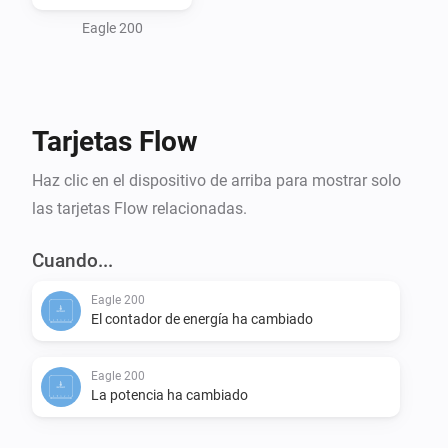
Features

Eagle 200
    Power Metering

    Power Measuring

Tarjetas Flow
Settings

Haz clic en el dispositivo de arriba para mostrar solo
    Power Meter Polling Frequency

las tarjetas Flow relacionadas.
    Power Measure Polling Frequency

    Gateway IP Address

Cuando...
Eagle 200
Languages 

El contador de energía ha cambiado
Eagle 200
La potencia ha cambiado