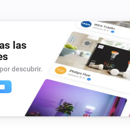
as las
es
or descubrir.