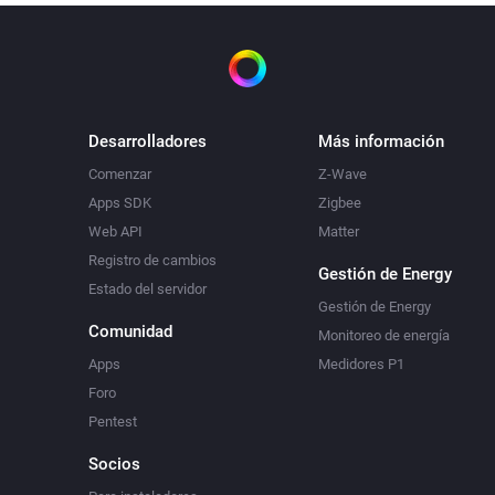
Desarrolladores
Más información
Comenzar
Z-Wave
Apps SDK
Zigbee
Web API
Matter
Registro de cambios
Gestión de Energy
Estado del servidor
Gestión de Energy
Comunidad
Monitoreo de energía
Apps
Medidores P1
Foro
Pentest
Socios