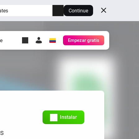
ates
Continue
te
Empezar gratis
y Self-Hosted Server
es
tu propio Homey.
h
Self-Hosted Server
Ejecuta Homey en tu
hardware.
Instalar
's