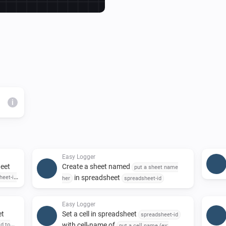
Then it's just to add Action Ca
NOTE!

Instructions to use is docum
of the application, you find it
i
Easy Logger
heet
Create a sheet named
put a sheet name
in spreadsheet
heet-id
her
spreadsheet-id
Easy Logger
et
Set a cell in spreadsheet
spreadsheet-id
with cell-name of
id to
put a cell name (ex: