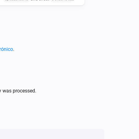
at row-nbr
update
the row-nbr to update data
, column-nbr
at
the column-nbr to update data
with delimited values
at
delimited-data
rónico
.
ly was processed.