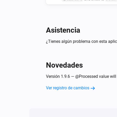
at row-nbr
append to
the row-nbr to in
, column-nbr
data at
the column-nbr to
with delimited values
data at
delimi
Asistencia
¿Tienes algún problema con esta aplic
Novedades
Versión 1.9.6 — @Processed value will
Ver registro de cambios