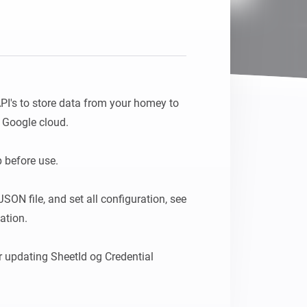
PI's to store data from your homey to 
Google cloud.

before use. 

SON file, and set all configuration, see 
tion.

r updating SheetId og Credential 