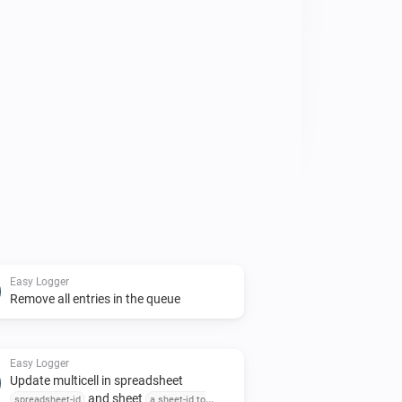
rd in your flow to start logging.

ented in the Developers Homepage Link 
 in the bottom of this page

Easy Logger
Remove all entries in the queue
Easy Logger
Update multicell in spreadsheet
and sheet
spreadsheet-id
a sheet-id to