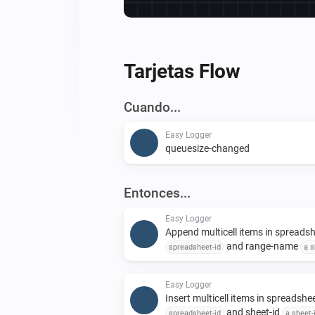
Tarjetas Flow
Cuando...
Easy Logger
queuesize-changed
Entonces...
Easy Logger
Append multicell items in spreads
and range-name
spreadsheet-id
a s
with delimited values
to append to
delimited-data
Easy Logger
Insert multicell items in spreadshe
and sheet-id
spreadsheet-id
a sheet-