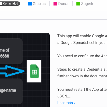
Moods
Gracias
Donar
Sugerir
Comunidad
os.
Elige o crea preajustes de iluminación.
ompras
o y Homey Self-Hosted Server.
nteligentes adecuados para ti.
Adaptador de Ethernet
de Homey Pro
tividad
eis
Conéctate por cable a tu red
Ethernet.
This app will enable Google A
a Google Spreadsheet in your 
You need to configure the App 
Steps to create a Credentials J
further down in the documenta
You must restart the App afte
JSON.

Leer más ›