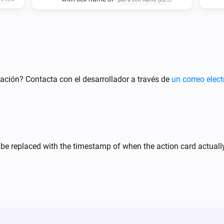
and delimited data
sert
'sheet1!A1')
delimited-
 insert
data
ted-data
ación? Contacta con el desarrollador a través de
un correo elect
 be replaced with the timestamp of when the action card actual