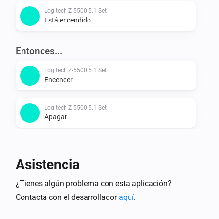
Logitech Z-5500 5.1 Set
Está encendido
Entonces...
Logitech Z-5500 5.1 Set
Encender
Logitech Z-5500 5.1 Set
Apagar
Logitech Z-5500 5.1 Set
Encender o apagar
Asistencia
Logitech Z-5500 5.1 Set
¿Tienes algún problema con esta aplicación?
Subir el volumen
Contacta con el desarrollador
aquí
.
Logitech Z-5500 5.1 Set