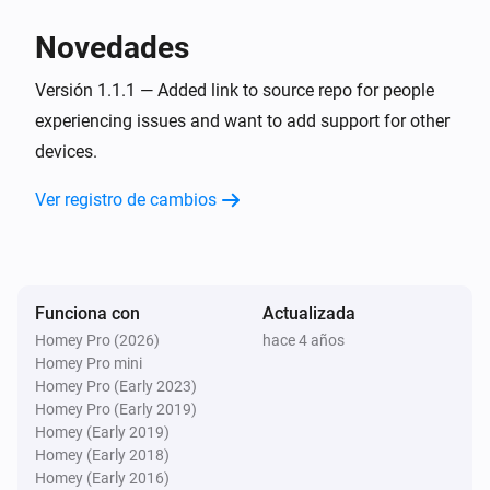
Silenciar el volumen
Novedades
Logitech Z-5500 5.1 Set
Versión 1.1.1 — Added link to source repo for people
Activar el volumen
experiencing issues and want to add support for other
devices.
Logitech Z-5500 5.1 Set
Activar el volumen o silenciar
Ver registro de cambios
Logitech Z-5500 5.1 Set
Bajar el volumen
Funciona con
Actualizada
Logitech Z-5500 5.1 Set
Homey Pro (2026)
hace 4 años
Send command
Button
Homey Pro mini
Homey Pro (Early 2023)
Homey Pro (Early 2019)
Homey (Early 2019)
Homey (Early 2018)
Homey (Early 2016)