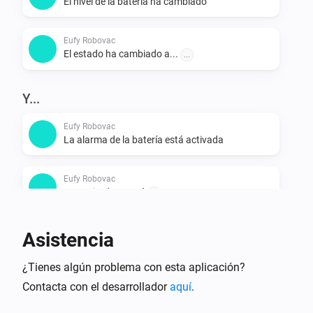
El nivel de la batería ha cambiado
Eufy Robovac
El estado ha cambiado a...
...
Y...
Eufy Robovac
La alarma de la batería está activada
Eufy Robovac
La aspiradora está
...
Asistencia
Entonces...
Eufy Robovac
¿Tienes algún problema con esta aplicación?
Comenzar a aspirar
Contacta con el desarrollador
aquí
.