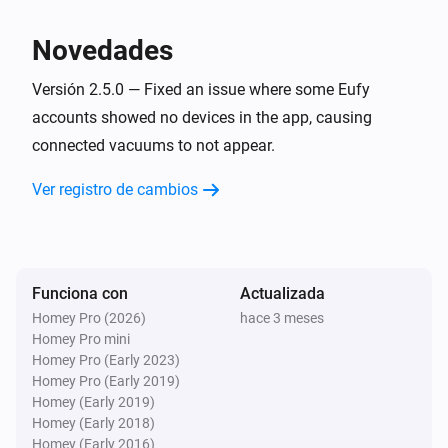
Eufy Robovac
Comenzar a aspirar un punto concreto
Novedades
Eufy Robovac
Versión 2.5.0 — Fixed an issue where some Eufy
Volver a la base de carga
accounts showed no devices in the app, causing
connected vacuums to not appear.
Eufy Robovac
Detener
Ver registro de cambios
Eufy Robovac
Set cleaning to
with intensity
Cleaning type
(and water level
)
Cleaning intensity
Water level
Funciona con
Actualizada
Homey Pro (2026)
hace 3 meses
Eufy Robovac
Homey Pro mini
Set clean speed to
...
Homey Pro (Early 2023)
Homey Pro (Early 2019)
Homey (Early 2019)
Eufy Robovac
Homey (Early 2018)
Set mode to
Mode
Homey (Early 2016)