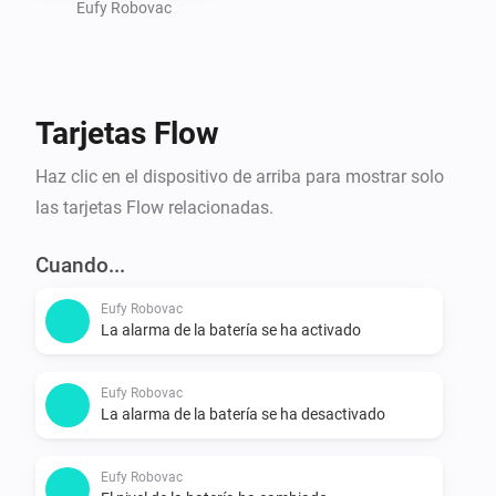
- Use the app

Eufy Robovac
Is my device supported?

- Go to https://tinyurl.com/eufy-clean-homey and 
Tarjetas Flow
check if your device is listed. 
Haz clic en el dispositivo de arriba para mostrar solo
las tarjetas Flow relacionadas.
Cuando...
Eufy Robovac
La alarma de la batería se ha activado
Eufy Robovac
La alarma de la batería se ha desactivado
Eufy Robovac