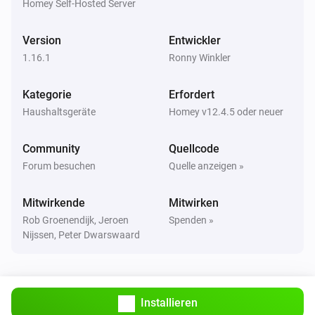
Homey Self-Hosted Server
Fensterabdeckung
Die Neigungsposition wurde geändert
Version
Entwickler
1.16.1
Ronny Winkler
Fensterabdeckung
Geschlossen
Kategorie
Erfordert
Haushaltsgeräte
Homey v12.4.5 oder neuer
Fensterabdeckung
Offen
Community
Quellcode
Forum besuchen
Quelle anzeigen »
Fensterabdeckung
i
Wert des Attributs
hat sich geändert
Attribut
Mitwirkende
Mitwirken
Rob Groenendijk, Jeroen
Spenden »
Fensterabdeckung
Nijssen, Peter Dwarswaard
Der Alarm des Attributs oder Schalter
i
ist ausgangen
Attribut
Fensterabdeckung
Installieren
Der Alarm des Attributs oder Schalter
i