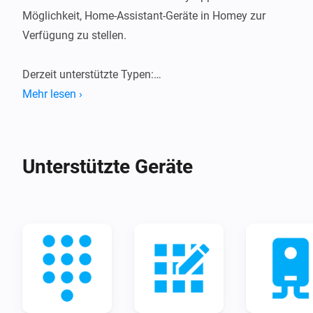
Möglichkeit, Home-Assistant-Geräte in Homey zur 
Verfügung zu stellen. 

Derzeit unterstützte Typen:

- Licht

Mehr lesen ›
- Schalter / Boolesche Schalter

- Sensoren / Binäre-Sensoren

- Mediaplayer

Unterstützte Geräte
- Szenen

- Skripte

- Dienste (über Flow gestartet)

Einstieg:

Um die App mit Home Assistant zu verbinden, muss 
zuvor in Home Assistant ein „Long Lived Access Token“ 
erstellt werden (https://www.home-