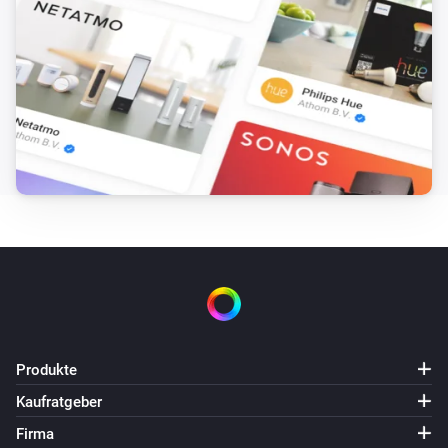
Datenfelder:
=
&
=
Feld 1
Wert 1
Feld 2
Wert
&
=
2
Feld 3
Wert 3
Home Assistant Community
Das Skript mit Name
wurde
Skript-Name
i
gestartet.
Kamera
i
Wert des Attributs
hat sich geändert
Attribut
Kamera
Der Alarm des Attributs oder Schalter
i
ist ausgangen
Attribut
Kamera
Der Alarm des Attributs oder Schalter
i
ist angegangen
Attribut
Produkte
Klimagerät
Kaufratgeber
Die Temperatur hat sich geändert
Firma