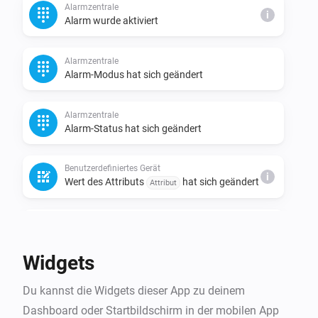
Alarmzentrale
Home Assistant Entitäten in der YAML Definition zu 
i
Alarm wurde aktiviert
einem Verbund zusammengefasst werden.

Details und Beispiele sind in Github abrufbar: 
Alarmzentrale
https://github.com/RonnyWinkler/homeassistant.homey
Alarm-Modus hat sich geändert
Alarmzentrale
Alarm-Status hat sich geändert
Benutzerdefiniertes Gerät
i
Wert des Attributs
hat sich geändert
Attribut
Benutzerdefiniertes Gerät
Der Alarm des Attributs oder Schalter
i
ist ausgangen
Attribut
Widgets
Benutzerdefiniertes Gerät
Du kannst die Widgets dieser App zu deinem
Der Alarm des Attributs oder Schalter
i
Dashboard oder Startbildschirm in der mobilen App
ist angegangen
Attribut