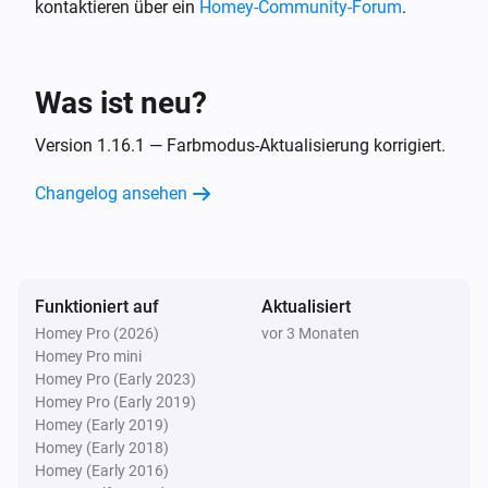
i
kontaktieren über ein
Homey-Community-Forum
.
ist ausgangen
Attribut
Boiler
Was ist neu?
Der Alarm des Attributs oder Schalter
i
ist angegangen
Attribut
Version 1.16.1 — Farbmodus-Aktualisierung korrigiert.
Fensterabdeckung
Changelog ansehen
Geschlossen
Fensterabdeckung
Offen
Funktioniert auf
Aktualisiert
Homey Pro (2026)
vor 3 Monaten
Fensterabdeckung
Homey Pro mini
Der Status hat sich geändert
...
Homey Pro (Early 2023)
Homey Pro (Early 2019)
Homey (Early 2019)
Fensterabdeckung
Homey (Early 2018)
Position hat sich geändert
Homey (Early 2016)