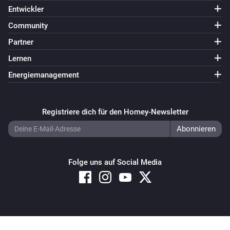
Entwickler
Klimagerät
Die Ziel-Temperatur hat sich geändert
Community
Partner
Klimagerät
Lernen
Die Luftfeuchtigkeit hat sich geändert
Energiemanagement
Klimagerät
i
Wert des Attributs
hat sich geändert
Attribut
Registriere dich für den Homey-Newsletter
Klimagerät
Thermostat-Aktivität hat sich geändert
Folge uns auf Social Media
Klimagerät
Thermostat-Modus hat sich geändert
Klimagerät
Ventilator-Modus hat sich geändert
Copyright © 2026 Athom B.V. – All rights reserved