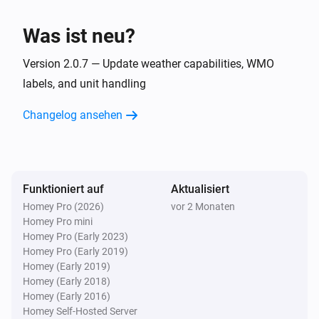
Dann ...
Was ist neu?
Wetter
Version 2.0.7 — Update weather capabilities, WMO
Erstelle ein Diagramm fuer
Advanced
labels, and unit handling
ueber
(
Wetterwert
Zeitraum
Typ
)
Farbe
Hintergrundfarbe
Changelog ansehen
Wetter
Wetter in
Tag(en) um
Tage im Voraus
Advanced
:00 Uhr abrufen
Tagesstunde
Funktioniert auf
Aktualisiert
Wetter
Wetter jetzt aktualisieren
Homey Pro (2026)
vor 2 Monaten
Homey Pro mini
Homey Pro (Early 2023)
Homey Pro (Early 2019)
Homey (Early 2019)
Homey (Early 2018)
Homey (Early 2016)
Homey Self-Hosted Server