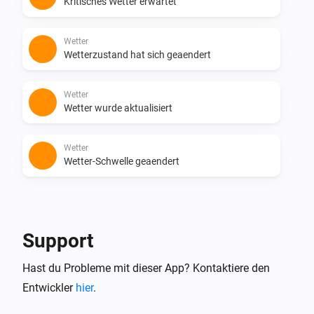
Kritisches Wetter erwartet
Wetter
Wetterzustand hat sich geaendert
Wetter
Wetter wurde aktualisiert
Wetter
Wetter-Schwelle geaendert
Und ...
Wetter
Support
Wetterwert
Wetterwert
Operator
Wert
Hast du Probleme mit dieser App? Kontaktiere den
Entwickler
Wetter
hier
.
Wetterzustand ist
Zustand