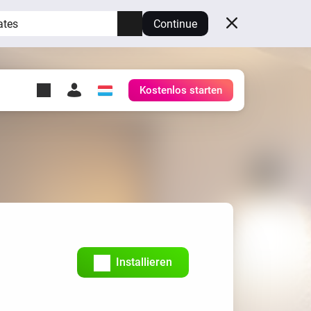
ates
Continue
Kostenlos starten
y Self-Hosted Server
ge
deinen eigenen Homey.
h
Self-Hosted Server
Lass Homey auf deiner
Hardware laufen.
Installieren