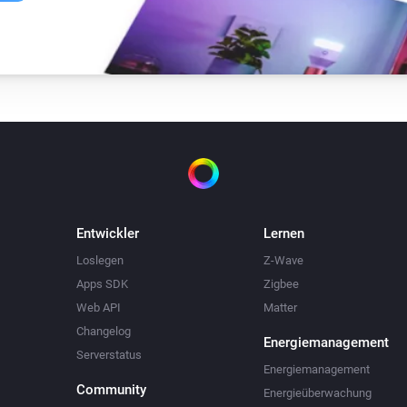
Entwickler
Lernen
Loslegen
Z-Wave
Apps SDK
Zigbee
Web API
Matter
Changelog
Energiemanagement
Serverstatus
Energiemanagement
Community
Energieüberwachung