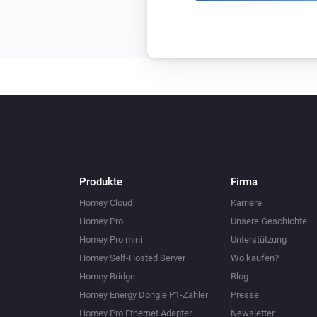
Produkte
Firma
Homey Cloud
Karriere
Homey Pro
Unsere Geschichte
Homey Pro mini
Unterstützung
Homey Self-Hosted Server
Wo kaufen?
Homey Bridge
Blog
Homey Energy Dongle P1-Zähler
Presse
Homey Pro Ethernet Adapter
Newsletter