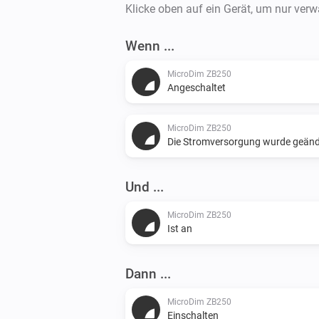
Klicke oben auf ein Gerät, um nur ver
Wenn ...
MicroDim ZB250
Angeschaltet
MicroDim ZB250
Die Stromversorgung wurde geänd
Und ...
MicroDim ZB250
Ist an
Dann ...
MicroDim ZB250
Einschalten