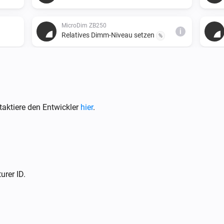
MicroDim ZB250
i
Relatives Dimm-Niveau setzen
%
aktiere den Entwickler
hier
.
rer ID.