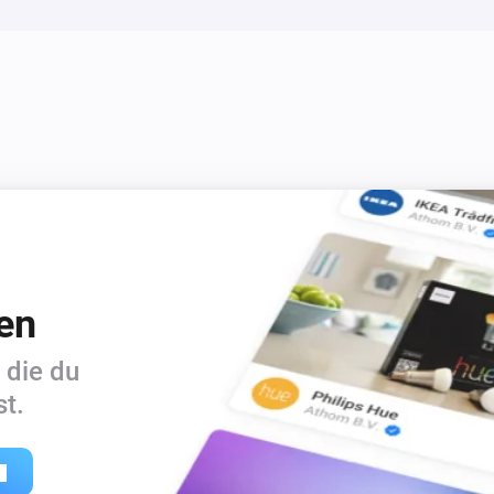
en
 die du
t.