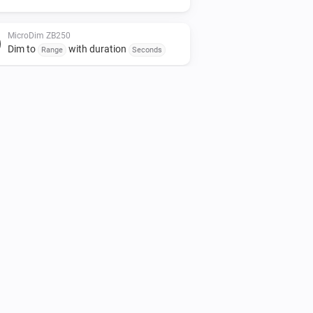
MicroDim ZB250
Dim to
with duration
Range
Seconds