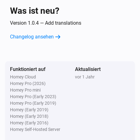
Was ist neu?
Bewegungssensor (Haustierimmunität)
Der Batteriestand hat sich geändert
Version 1.0.4 — Add translations
Changelog ansehen
Flutsensor
Der Wasser-Alarm ist angegangen
Flutsensor
Funktioniert auf
Aktualisiert
Der Wasser-Alarm ist ausgegangen
Homey Cloud
vor 1 Jahr
Homey Pro (2026)
Flutsensor
Homey Pro mini
Der Sabotage-Alarm ist angegangen
Homey Pro (Early 2023)
Homey Pro (Early 2019)
Homey (Early 2019)
Flutsensor
Homey (Early 2018)
Der Sabotage-Alarm ist ausgegangen
Homey (Early 2016)
Homey Self-Hosted Server
Flutsensor