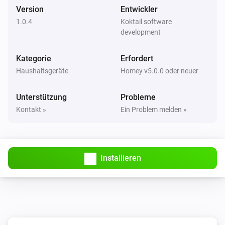
Der Batteriestand hat sich geändert
Version
Entwickler
1.0.4
Koktail software
Flutsensor
development
Der Frostalarm ist ausgeschaltet
Kategorie
Erfordert
Flutsensor
Haushaltsgeräte
Homey v5.0.0 oder neuer
Der Frostalarm ist eingeschaltet
Unterstützung
Probleme
Rauch- & CO-Alarmmelder
Kontakt »
Ein Problem melden »
Der Rauch-Alarm ist angegangen
Rauch- & CO-Alarmmelder
Der Rauch-Alarm ist ausgegangen
Installieren
Rauch- & CO-Alarmmelder
Der CO-Alarm ist angegangen
Rauch- & CO-Alarmmelder