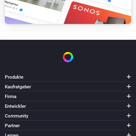
Die Temperatur hat sich geändert
Tür-/Fenstersensor
Der Kontakt-Alarm ist angegangen
Tür-/Fenstersensor
Der Kontakt-Alarm ist ausgegangen
Tür-/Fenstersensor
Der Sabotage-Alarm ist angegangen
Produkte
Kaufratgeber
Tür-/Fenstersensor
Firma
Der Sabotage-Alarm ist ausgegangen
Entwickler
Tür-/Fenstersensor
Community
Der Batteriestand hat sich geändert
Partner
Lernen