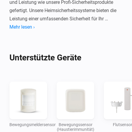
und Leistung wie unsere Profi-Sicherheitsprodukte 
gefertigt. Unsere Heimsicherheitssysteme bieten die 
Leistung einer umfassenden Sicherheit für Ihr 
Zuhause in einem erschwinglichen, DIY-Paket, das 
Mehr lesen ›
Ihnen ein beruhigendes Gefühl gibt.
Unterstützte Geräte
Bewegungsmeldersensor
Bewegungssensor
Flutsenso
(Haustierimmunität)