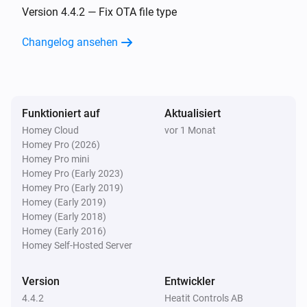
Der Wasser-Alarm ist angegangen
Version 4.4.2 — Fix OTA file type
Changelog ansehen
Heatit Leakage Stopper
Der Wasser-Alarm ist ausgegangen
WiFi Panel
Funktioniert auf
Aktualisiert
Der Gesamtverbrauch hat sich geändert
Homey Cloud
vor 1 Monat
Homey Pro (2026)
WiFi Panel
Homey Pro mini
Die Stromversorgung wurde geändert
Homey Pro (Early 2023)
Homey Pro (Early 2019)
Homey (Early 2019)
WiFi Panel
Homey (Early 2018)
Die Ziel-Temperatur hat sich geändert
Homey (Early 2016)
Homey Self-Hosted Server
WiFi Panel
Die Temperatur hat sich geändert
Version
Entwickler
4.4.2
Heatit Controls AB