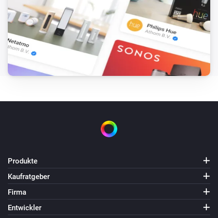
WiFi7
Angeschaltet
WiFi7
Ausgeschaltet
Z-Dim
Dimm-Niveau geändert
Z-Dim
Angeschaltet
Z-Dim
Produkte
Ausgeschaltet
Kaufratgeber
Firma
Z-Dim
Der Gesamtverbrauch hat sich geändert
Entwickler