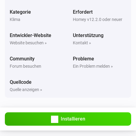
WiFi Panel
Angeschaltet
Kategorie
Erfordert
Klima
Homey v12.2.0 oder neuer
WiFi Panel
Ausgeschaltet
Entwickler-Website
Unterstützung
Website besuchen »
Kontakt »
WiFi6
Der Gesamtverbrauch hat sich geändert
Community
Probleme
Forum besuchen
Ein Problem melden »
WiFi6
Die Stromversorgung wurde geändert
Quellcode
Quelle anzeigen »
WiFi6
Die Ziel-Temperatur hat sich geändert
WiFi6
Installieren
Die Temperatur hat sich geändert