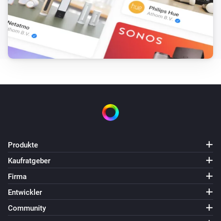
It is in fan oscillation mode
Pick a fan oscillation
mode
Dryer
It is doing job
Pick a job
Dryer
It is in state
Pick a state
Washer
Ist an
Produkte
Washer
Kaufratgeber
It is doing job
Pick a job
Firma
Entwickler
Washer
It is in state
Pick a state
Community