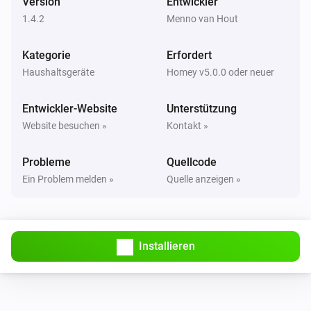
Version
Entwickler
Dryer
When the state became
1.4.2
Menno van Hout
Pick a state
Kategorie
Erfordert
Washer
Angeschaltet
Haushaltsgeräte
Homey v5.0.0 oder neuer
Entwickler-Website
Unterstützung
Washer
Ausgeschaltet
Website besuchen »
Kontakt »
Probleme
Quellcode
Washer
the job changed
Ein Problem melden »
Quelle anzeigen »
Washer
the job became
Pick a job
Installieren
Washer
state changed