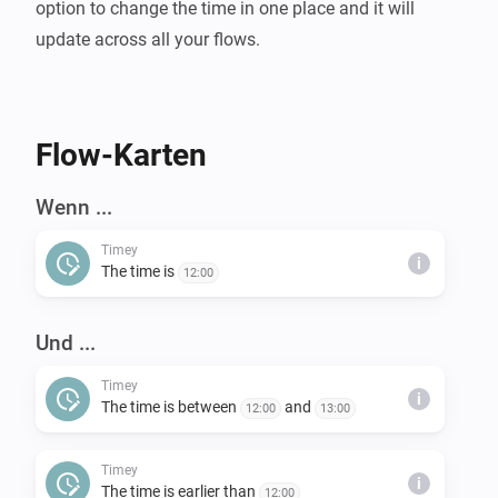
option to change the time in one place and it will 
Flow-Karten
Wenn ...
Timey
i
The time is
12:00
Und ...
Timey
i
The time is between
and
12:00
13:00
Timey
i
The time is earlier than
12:00