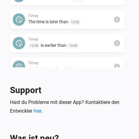
Timey
i
The time is later than
12:00
Timey
i
is earlier than
12:00
13:00
Timey
i
is later than
12:00
13:00
Support
Hast du Probleme mit dieser App? Kontaktiere den
Entwickler
hier
.
Was ist neu?