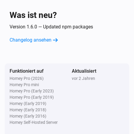
Zone
Einschalten
Was ist neu?
Zone
Version 1.6.0 — Updated npm packages
Ausschalten
Changelog ansehen
Zone
Ein- oder ausschalten
Zone
Funktioniert auf
Aktualisiert
Set watering duration to
Watering duration
Homey Pro (2026)
vor 2 Jahren
minutes
Homey Pro mini
Homey Pro (Early 2023)
Homey Pro (Early 2019)
Homey (Early 2019)
Homey (Early 2018)
Homey (Early 2016)
Homey Self-Hosted Server