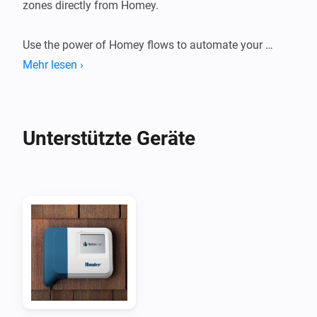
zones directly from Homey.

Use the power of Homey flows to automate your 
zones.

Mehr lesen ›
Suggestions or problems?

If you have a device that's not supported or a 
Unterstützte Geräte
suggestion or problem with this app please go to the 
forum or the github page linked on this page and let 