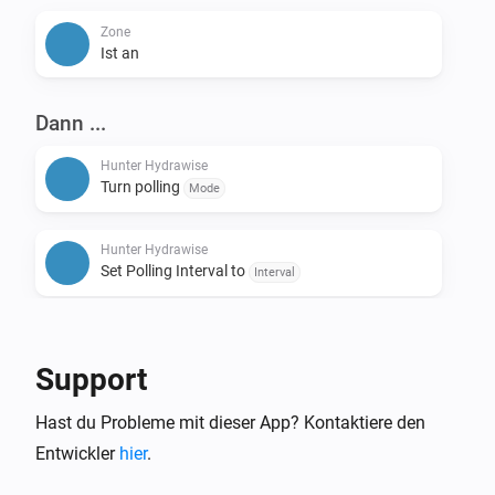
Zone
Ist an
Dann ...
Hunter Hydrawise
Turn polling
Mode
Hunter Hydrawise
Set Polling Interval to
Interval
Hunter Hydrawise
All zones started for
minutes
Duration
Support
Hunter Hydrawise
Hast du Probleme mit dieser App? Kontaktiere den
Stop all zones
Entwickler
hier
.