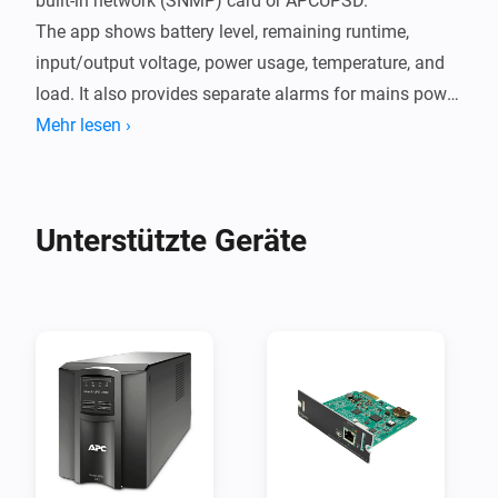
built-in network (SNMP) card or APCUPSD.

The app shows battery level, remaining runtime, 
input/output voltage, power usage, temperature, and 
load. It also provides separate alarms for mains power 
loss, battery warnings, and SNMP communication 
Mehr lesen ›
errors.

Setup is simple:

Unterstützte Geräte
SNMP

Add the device in Homey, enter the UPS IP address and 
SNMP community (default is public) in settings, and 
save.  

APCUPSD

Add the device in Homey, enter the APCUPSD IP 