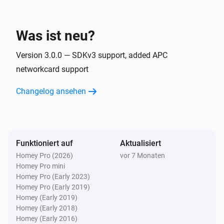
APC UPS (SNMP)
Die Temperatur hat sich geändert
Was ist neu?
APC UPS (SNMP)
Die Spannung hat sich geändert
Version 3.0.0 — SDKv3 support, added APC
networkcard support
APC UPS (SNMP)
Changelog ansehen
Die Stromversorgung wurde geändert
APC UPS (SNMP)
Der Batterie-Alarm ist angegangen
Funktioniert auf
Aktualisiert
Homey Pro (2026)
vor 7 Monaten
APC UPS (SNMP)
Homey Pro mini
Der Batterie-Alarm ist ausgegangen
Homey Pro (Early 2023)
Homey Pro (Early 2019)
Und ...
Homey (Early 2019)
Homey (Early 2018)
Homey (Early 2016)
APC UPS (apcupsd)