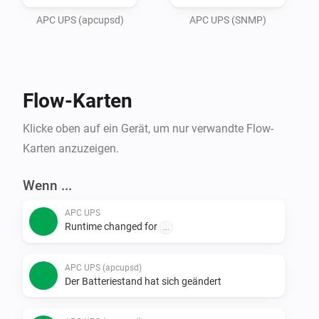
adress and port in settings, and save. 

APC UPS (apcupsd)
APC UPS (SNMP)
The UPS will start updating automatically every few 
seconds.

Flow-Karten
Made with inspiration from Dennie de Groots first APC 
UPS app..
Klicke oben auf ein Gerät, um nur verwandte Flow-
Karten anzuzeigen.
Wenn ...
APC UPS
Runtime changed for
...
APC UPS (apcupsd)
Der Batteriestand hat sich geändert