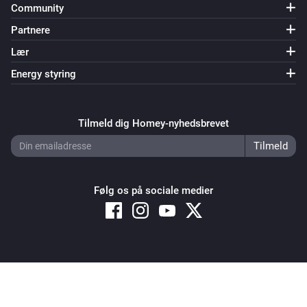
Community
Partnere
Lær
Energy styring
Tilmeld dig Homey-nyhedsbrevet
Følg os på sociale medier
Copyright © 2026 Athom B.V. – All rights reserved
Privacy and Cookie Notice
|
Terms and Conditions