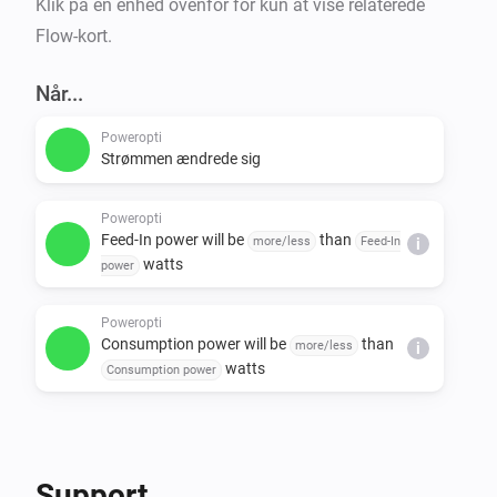
Klik på en enhed ovenfor for kun at vise relaterede
Flow-kort.
Når...
Poweropti
Strømmen ændrede sig
Poweropti
Feed-In power will be
than
more/less
Feed-In
i
watts
power
Poweropti
Consumption power will be
than
more/less
i
watts
Consumption power
Support