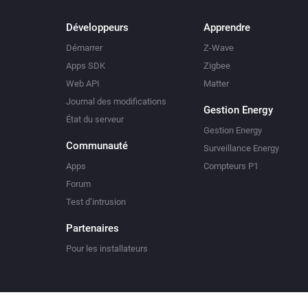
Développeurs
Apprendre
Démarrer
Z-Wave
Apps SDK
Zigbee
Web API
Matter
Journal des modifications
Gestion Energy
État du serveur
Gestion Energy
Communauté
Surveillance Energy
Apps
Compteurs P1
Forum
Test d’intrusion
Partenaires
Pour les installateurs