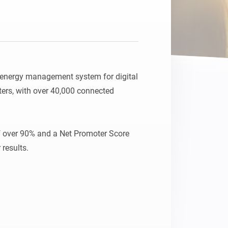
Homey Pro
Ethernet Adapter
Connectez-vous à votre
réseau Ethernet câblé.
 energy management system for digital 
eters, with over 40,000 connected 
f over 90% and a Net Promoter Score 