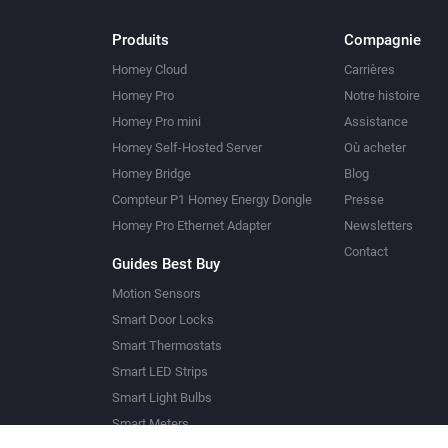
Produits
Compagnie
Homey Cloud
Carrières
Homey Pro
Notre histoire
Homey Pro mini
Assistance
Homey Self-Hosted Server
Où acheter
Homey Bridge
Blog
Compteur P1 Homey Energy Dongle
Presse
Homey Pro Ethernet Adapter
Newsletters
Contact
Guides Best Buy
Motion Sensors
Smart Door Locks
Smart Thermostats
Smart LED Strips
Smart Light Bulbs
Smart Meters