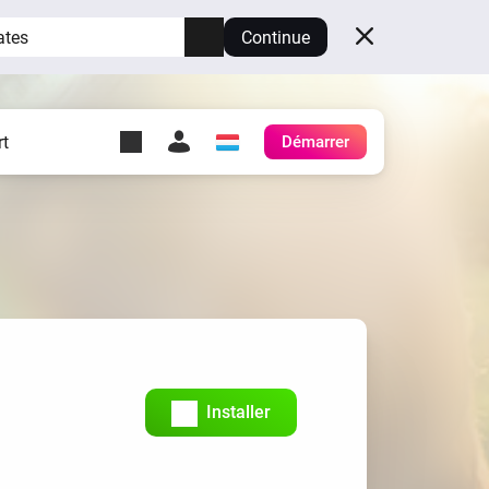
ates
Continue
t
Démarrer
y Self-Hosted Server
es
ez votre propre Homey.
h
Self-Hosted Server
Exécutez Homey sur votre
matériel.
Installer