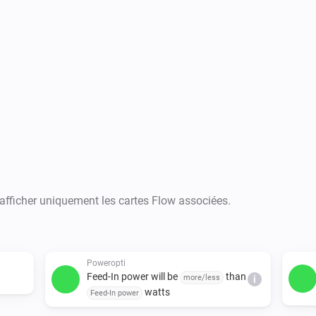
 afficher uniquement les cartes Flow associées.
Poweropti
Feed-In power will be
than
more/less
i
watts
Feed-In power