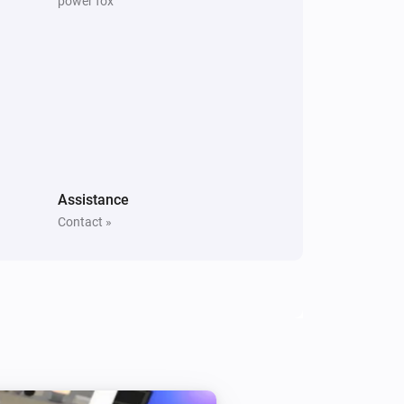
power fox
Assistance
Contact »