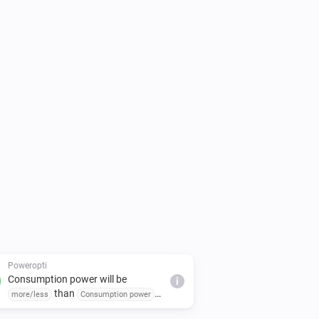
Poweropti
Consumption power will be
i
than
more/less
Consumption power
watts